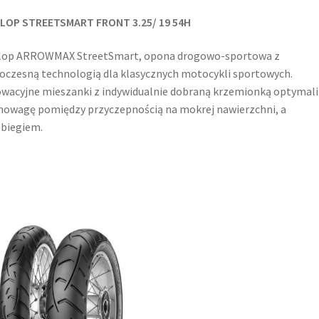
LOP STREETSMART FRONT 3.25/ 19 54H
lop ARROWMAX StreetSmart, opona drogowo-sportowa z
czesną technologią dla klasycznych motocykli sportowych.
wacyjne mieszanki z indywidualnie dobraną krzemionką optymali
owagę pomiędzy przyczepnością na mokrej nawierzchni, a
biegiem.