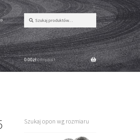
Szukaj:
Szukaj
to
0.00zł
0 Produkt
5
Szukaj opon wg rozmiaru