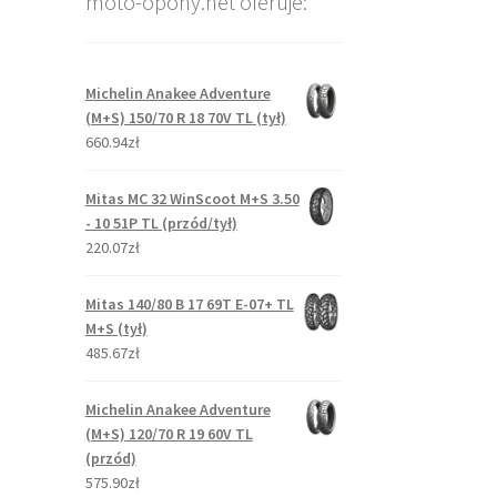
moto-opony.net oferuje:
Michelin Anakee Adventure
(M+S) 150/70 R 18 70V TL (tył)
660.94zł
Mitas MC 32 WinScoot M+S 3.50
- 10 51P TL (przód/tył)
220.07zł
Mitas 140/80 B 17 69T E-07+ TL
M+S (tył)
485.67zł
Michelin Anakee Adventure
(M+S) 120/70 R 19 60V TL
(przód)
575.90zł