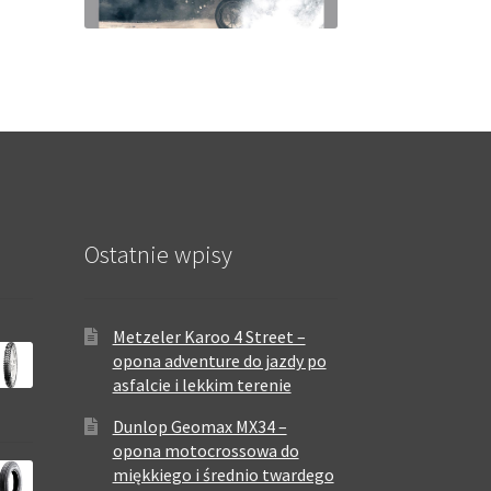
Ostatnie wpisy
Metzeler Karoo 4 Street –
opona adventure do jazdy po
asfalcie i lekkim terenie
Dunlop Geomax MX34 –
opona motocrossowa do
miękkiego i średnio twardego