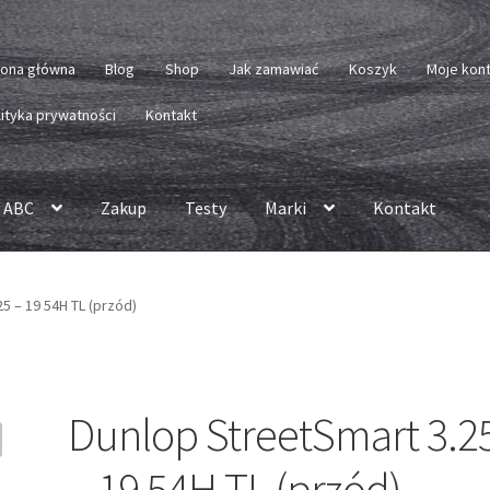
rona główna
Blog
Shop
Jak zamawiać
Koszyk
Moje kon
lityka prywatności
Kontakt
 ABC
Zakup
Testy
Marki
Kontakt
5 – 19 54H TL (przód)
Dunlop StreetSmart 3.2
– 19 54H TL (przód)