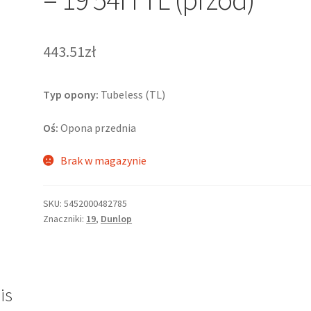
443.51zł
Typ opony:
Tubeless (TL)
Oś:
Opona przednia
Brak w magazynie
SKU:
5452000482785
Znaczniki:
19
,
Dunlop
is