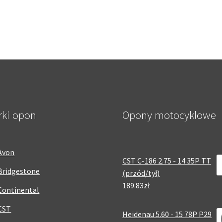
rki opon
Opony motocyklowe
Avon
CST C-186 2.75 - 14 35P TT
Bridgestone
(przód/tył)
189.83zł
Continental
CST
Heidenau 5.60 - 15 78P P29