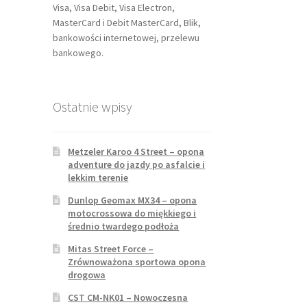
Visa, Visa Debit, Visa Electron,
MasterCard i Debit MasterCard, Blik,
bankowości internetowej, przelewu
bankowego.
Ostatnie wpisy
Metzeler Karoo 4 Street – opona
adventure do jazdy po asfalcie i
lekkim terenie
Dunlop Geomax MX34 – opona
motocrossowa do miękkiego i
średnio twardego podłoża
Mitas Street Force –
Zrównoważona sportowa opona
drogowa
CST CM-NK01 – Nowoczesna