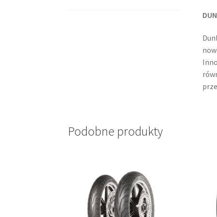
DUN
Dun
nowo
Inno
równ
prze
Podobne produkty