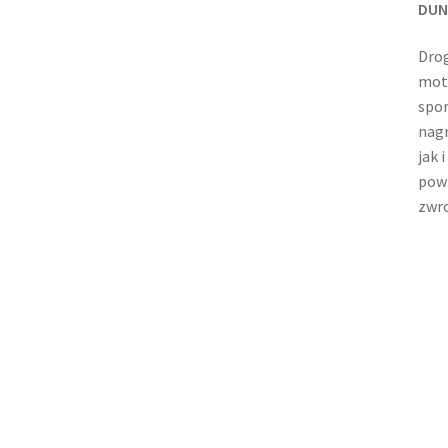
DUNL
Dro
moto
spor
nagr
jak 
powi
zwro