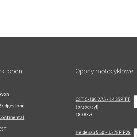
rki opon
Opony motocyklowe
Avon
CST C-186 2.75 - 14 35P TT
Bridgestone
(przód/tył)
189.83zł
Continental
CST
Heidenau 5.60 - 15 78P P29