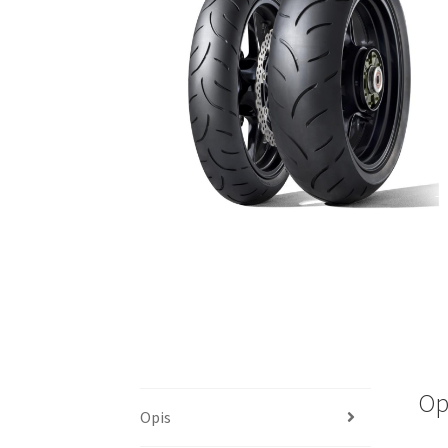
Op
Opis