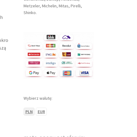
Metzeler, Michelin, Mitas, Pirelli,
Shinko.
ch
okro
szą
Wybierz walutę:
PLN
EUR