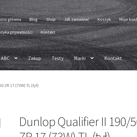
rona główna
Blog
Shop
Jak zamawiać
Koszyk
Moje kon
lityka prywatności
Kontakt
 ABC
Zakup
Testy
Marki
Kontakt
50 ZR 17 (73W) TL (tył)
Dunlop Qualifier II 190/
ZR 17 (73W) TL (tył)