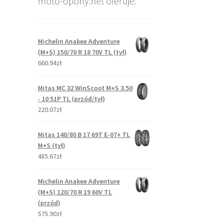
moto-opony.net oferuje:
Michelin Anakee Adventure
(M+S) 150/70 R 18 70V TL (tył)
660.94zł
Mitas MC 32 WinScoot M+S 3.50
- 10 51P TL (przód/tył)
220.07zł
Mitas 140/80 B 17 69T E-07+ TL
M+S (tył)
485.67zł
Michelin Anakee Adventure
(M+S) 120/70 R 19 60V TL
(przód)
575.90zł