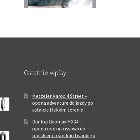
Ostatnie wpisy
Metzeler Karoo 4 Street –
opona adventure do jazdy po
asfalcie i lekkim terenie
Dunlop Geomax MX34 –
opona motocrossowa do
miękkiego i średnio twardego