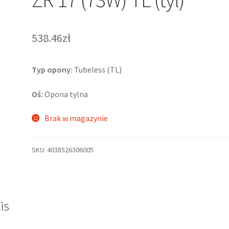
538.46zł
Typ opony:
Tubeless (TL)
Oś:
Opona tylna
Brak w magazynie
SKU:
4038526306005
is