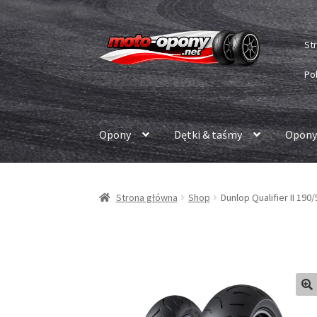
Przejdź
Przejdź
St
do
do
nawigacji
treści
Po
Opony
Dętki & taśmy
Opony
Strona główna
Shop
Dunlop Qualifier II 190/