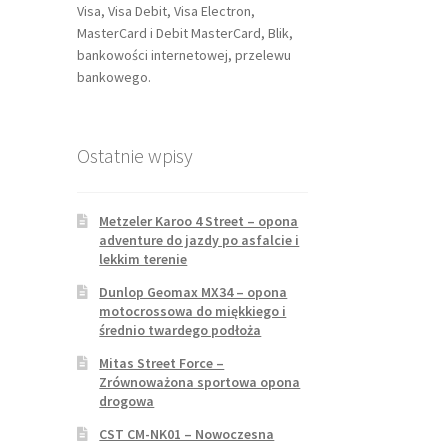
Visa, Visa Debit, Visa Electron,
MasterCard i Debit MasterCard, Blik,
bankowości internetowej, przelewu
bankowego.
Ostatnie wpisy
Metzeler Karoo 4 Street – opona
adventure do jazdy po asfalcie i
lekkim terenie
Dunlop Geomax MX34 – opona
motocrossowa do miękkiego i
średnio twardego podłoża
Mitas Street Force –
Zrównoważona sportowa opona
drogowa
CST CM-NK01 – Nowoczesna