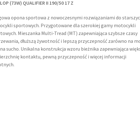
OP (73W) QUALIFIER II 190/50 17 Z
gowa opona sportowa z nowoczesnymi rozwiązaniami do starszy
cykli sportowych. Przygotowane dla szerokiej gamy motocykli
towych. Mieszanka Multi-Tread (MT) zapewniająca szybsze czasy
zewania, dłuższą żywotność i lepszą przyczepność zarówno na m
i na sucho. Unikalna konstrukcja wzoru bieżnika zapewniająca więk
erzchnię kontaktu, pewną przyczepność i więcej informacji
tnych.