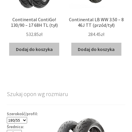
Continental ContiGo!
Continental LB WW 3.50 – 8
130/90 – 17 68H TL (tył)
46J TT (przód/tył)
532.85zł
284.45zł
Dodaj do koszyka
Dodaj do koszyka
Szukaj opon wg rozmiaru
Szerokość/profil:
Średnica: