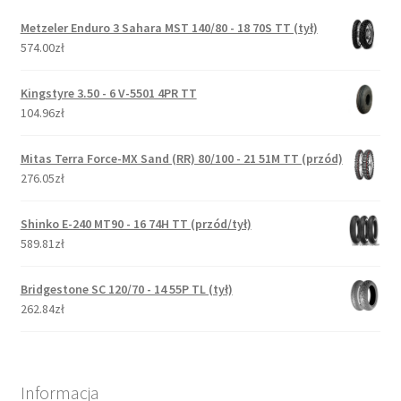
Metzeler Enduro 3 Sahara MST 140/80 - 18 70S TT (tył)
574.00zł
Kingstyre 3.50 - 6 V-5501 4PR TT
104.96zł
Mitas Terra Force-MX Sand (RR) 80/100 - 21 51M TT (przód)
276.05zł
Shinko E-240 MT90 - 16 74H TT (przód/tył)
589.81zł
Bridgestone SC 120/70 - 14 55P TL (tył)
262.84zł
Informacja