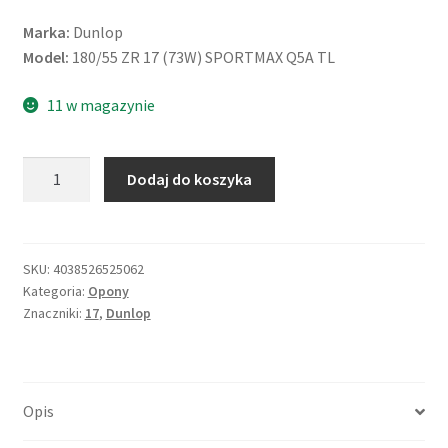
Marka:
Dunlop
Model:
180/55 ZR 17 (73W) SPORTMAX Q5A TL
11 w magazynie
ilość
Dodaj do koszyka
Dunlop
180/55
ZR
17
SKU:
4038526525062
Kategoria:
Opony
(73W)
Znaczniki:
17
,
Dunlop
SPORTMAX
Q5A
TL
(tył)
Opis