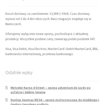
Koszt dostawy za zamówienie: 13,95€ (~59zł). Czas dostawy
wynosi od 3 do 4 dni roboczych. Nasz magazyn znajduje się w
Niemczech.
Oferujemy wyłącznie nowe opony, pochodzące z aktualnej
produkcji. Wszystkie podane ceny zawierają polski podatek VAT.
Visa, Visa Debit, Visa Electron, MasterCard i Debit MasterCard, Blik,
bankowości internetowej, przelewu bankowego.
Ostatnie wpisy
Metzeler Karoo 4 Street – opona adventure do jazdy po
asfalcie i lekkim terenie
Dunlop Geomax MX34 – opona motocrossowa do miękkiego i
średnio twardego podłoża