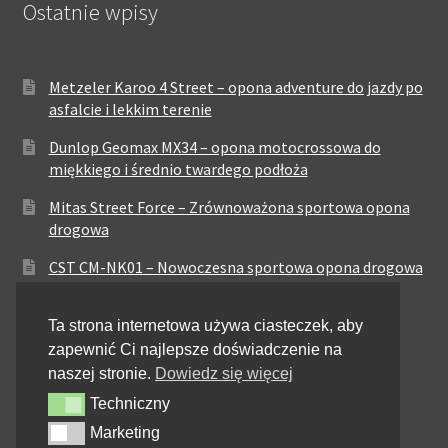
Ostatnie wpisy
Metzeler Karoo 4 Street – opona adventure do jazdy po
asfalcie i lekkim terenie
Dunlop Geomax MX34 – opona motocrossowa do
miękkiego i średnio twardego podłoża
Mitas Street Force – Zrównoważona sportowa opona
drogowa
CST CM-NK01 – Nowoczesna sportowa opona drogowa
Maxxis MA-ST3 – Sportowo-turystyczna opona o
Ta strona internetowa używa ciasteczek, aby
zrównoważonych osiągach
zapewnić Ci najlepsze doświadczenie na
Pirelli City Demon – Niezawodność w codziennej
naszej stronie.
Dowiedz się więcej
jeździe miejskiej
Techniczny
Techniczny
Metzeler Perfect ME77 – Klasyczna opona o
Marketing
Marketing
zrównoważonych właściwościach