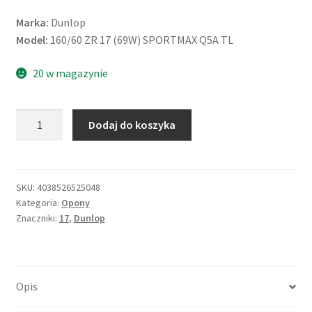
Marka:
Dunlop
Model:
160/60 ZR 17 (69W) SPORTMAX Q5A TL
20 w magazynie
ilość
Dodaj do koszyka
Dunlop
160/60
ZR
17
SKU:
4038526525048
Kategoria:
Opony
(69W)
Znaczniki:
17
,
Dunlop
SPORTMAX
Q5A
TL
(tył)
Opis