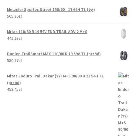
Metzeler Sportec Street 150/60 - 17 66H TL (tył)
505.36zł
Mitas 110/80 R 19 59V END.TRAIL ADV 2 M+S
441.13zł
Dunlop TrailSmart MAX 110/80 R 19 59V TL (przód)
580.17zł
Mitas Enduro Trail Dakar (YY) M+S 90/90 B 21 54H TL
(przód)
453.45zł