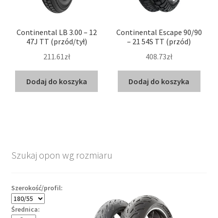
Continental LB 3.00 – 12
Continental Escape 90/90
47J TT (przód/tył)
– 21 54S TT (przód)
211.61zł
408.73zł
Dodaj do koszyka
Dodaj do koszyka
Szukaj opon wg rozmiaru
Szerokość/profil:
Średnica: