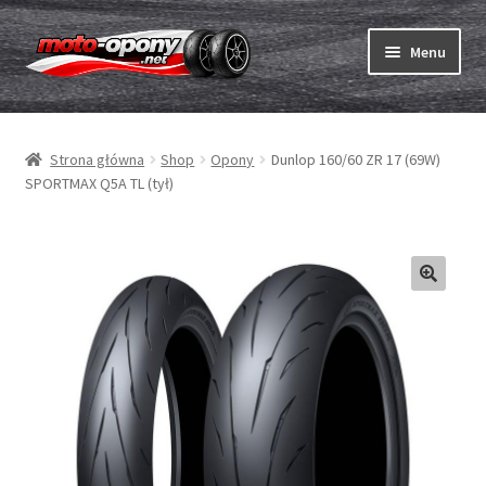
Przejdź
Przejdź
Menu
do
do
nawigacji
treści
Rozwiń
Opony
menu
Strona główna
Shop
Opony
Dunlop 160/60 ZR 17 (69W)
potom
Rozwiń
Dętki & taśmy
SPORTMAX Q5A TL (tył)
menu
potom
Rozwiń
Opony ABC
menu
potom
Zakup
Testy
Rozwiń
Marki
menu
potom
Kontakt