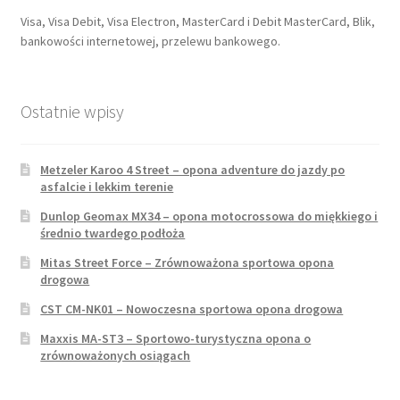
Visa, Visa Debit, Visa Electron, MasterCard i Debit MasterCard, Blik,
bankowości internetowej, przelewu bankowego.
Ostatnie wpisy
Metzeler Karoo 4 Street – opona adventure do jazdy po
asfalcie i lekkim terenie
Dunlop Geomax MX34 – opona motocrossowa do miękkiego i
średnio twardego podłoża
Mitas Street Force – Zrównoważona sportowa opona
drogowa
CST CM-NK01 – Nowoczesna sportowa opona drogowa
Maxxis MA-ST3 – Sportowo-turystyczna opona o
zrównoważonych osiągach