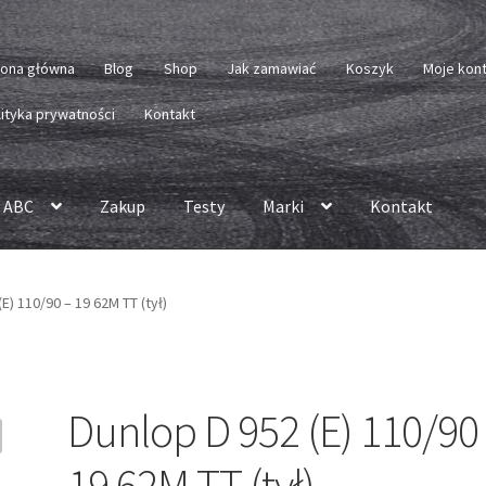
rona główna
Blog
Shop
Jak zamawiać
Koszyk
Moje kon
lityka prywatności
Kontakt
 ABC
Zakup
Testy
Marki
Kontakt
E) 110/90 – 19 62M TT (tył)
Dunlop D 952 (E) 110/90
19 62M TT (tył)