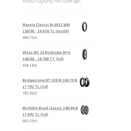
moto-opony.net oferuje:
Maxxis Classic M-6011 WW
130/90 - 16 67H TL (przód)
468.72zł
Mitas MC 23 Rockrider M+S
140/80 - 18 70R TT (tył)
438.14zł
Bridgestone BT 020 M 160/70 B
17 79V TL (tył)
785.86zł
Michelin Road Classic 140/80 B
17 69V TL (tył)
681.59zł