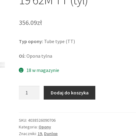
356.09zł
Typ opony:
Tube type (TT)
Oś:
Opona tylna
18 w magazynie
ilość
Dodaj do koszyka
Dunlop
D
952
(E)
SKU:
4038526090706
Kategoria:
Opony
110/90
Znaczniki:
19
,
Dunlop
-