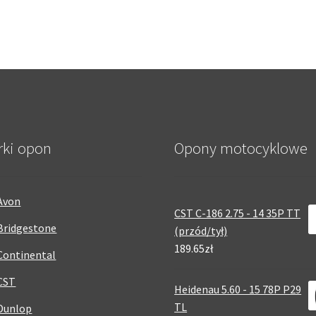
rki opon
Opony motocyklowe
Avon
CST C-186 2.75 - 14 35P TT
Bridgestone
(przód/tył)
189.65zł
Continental
CST
Heidenau 5.60 - 15 78P P29
TL
Dunlop