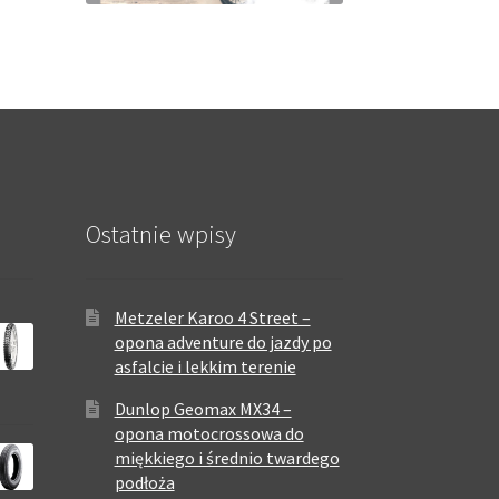
Ostatnie wpisy
Metzeler Karoo 4 Street –
opona adventure do jazdy po
asfalcie i lekkim terenie
Dunlop Geomax MX34 –
opona motocrossowa do
miękkiego i średnio twardego
podłoża