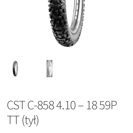
CST C-858 4.10 – 18 59P
TT (tył)