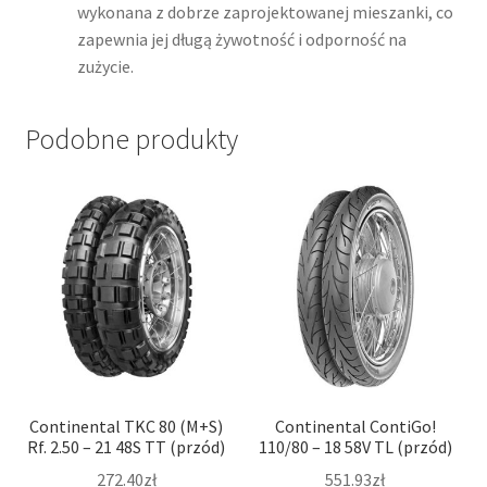
wykonana z dobrze zaprojektowanej mieszanki, co
zapewnia jej długą żywotność i odporność na
zużycie.
Podobne produkty
Continental TKC 80 (M+S)
Continental ContiGo!
Rf. 2.50 – 21 48S TT (przód)
110/80 – 18 58V TL (przód)
272.40zł
551.93zł