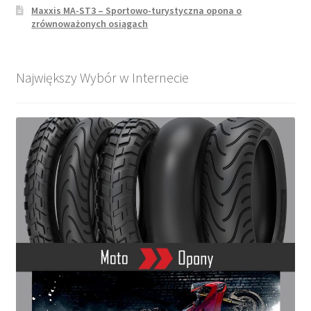
Maxxis MA-ST3 – Sportowo-turystyczna opona o
zrównoważonych osiągach
Największy Wybór w Internecie