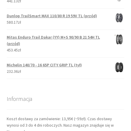
441.13zł
Dunlop TrailSmart MAX 110/80 R 19 59V TL (przód)
580.17zł
Mitas Enduro Trail Dakar (YY) M+S 90/90 B 21 54H TL
(przód)
453.45zł
Michelin 140/70 - 16 65P CITY GRIP TL (tył)
232.36zł
Informacja
Koszt dostawy za zamówienie: 13,95€ (~59zł). Czas dostawy
wynosi od 3 do 4 dni roboczych. Nasz magazyn znajduje się w