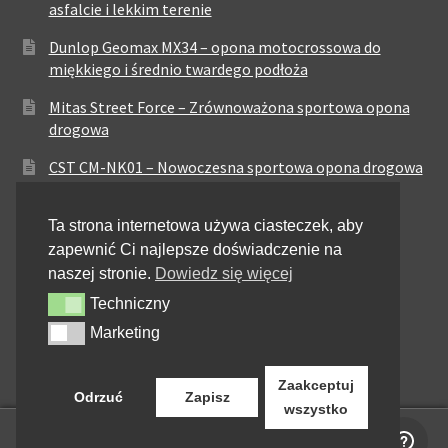
asfalcie i lekkim terenie
Dunlop Geomax MX34 – opona motocrossowa do
miękkiego i średnio twardego podłoża
Mitas Street Force – Zrównoważona sportowa opona
drogowa
CST CM-NK01 – Nowoczesna sportowa opona drogowa
Maxxis MA-ST3 – Sportowo-turystyczna opona o
Ta strona internetowa używa ciasteczek, aby
zrównoważonych osiągach
zapewnić Ci najlepsze doświadczenie na
Pirelli City Demon – Niezawodność w codziennej
naszej stronie.
Dowiedz się więcej
jeździe miejskiej
Techniczny
Techniczny
Metzeler Perfect ME77 – Klasyczna opona o
Marketing
Marketing
zrównoważonych właściwościach
Zaakceptuj
Odrzuć
Zapisz
wszystko
0