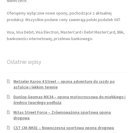
Niemczech.
Oferujemy wyłącznie nowe opony, pochodzące z aktualnej
produkcji. Wszystkie podane ceny zawierają polski podatek VAT.
Visa, Visa Debit, Visa Electron, MasterCard i Debit MasterCard, Blik,
bankowości internetowej, przelewu bankowego.
Ostatnie wpisy
Metzeler Karoo 4 Street – opona adventure do jazdy po
asfalcie i lekkim terenie
Dunlop Geomax MX34 – opona motocrossowa do miękkiego i
średnio twardego podłoża
Mitas Street Force – Zrównoważona sportowa opona
drogowa
CST CM-NK01 – Nowoczesna sportowa opona drogowa