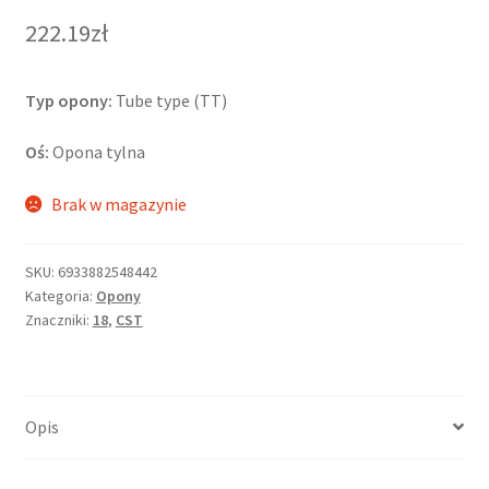
222.19zł
Typ opony:
Tube type (TT)
Oś:
Opona tylna
Brak w magazynie
SKU:
6933882548442
Kategoria:
Opony
Znaczniki:
18
,
CST
Opis