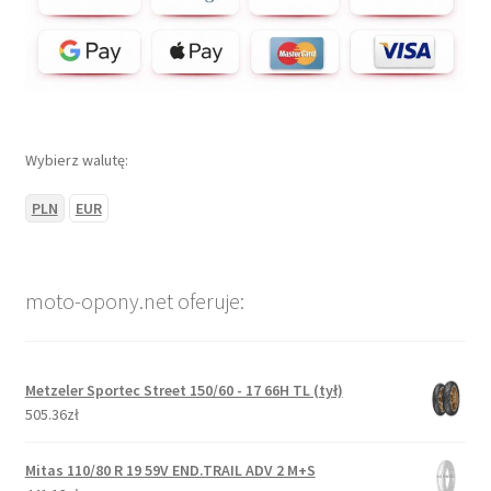
Wybierz walutę:
PLN
EUR
moto-opony.net oferuje:
Metzeler Sportec Street 150/60 - 17 66H TL (tył)
505.36zł
Mitas 110/80 R 19 59V END.TRAIL ADV 2 M+S