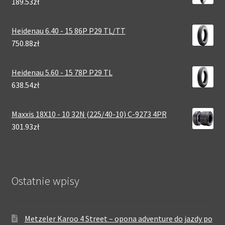
189.53zł
Heidenau 6.40 - 15 86P P29 TL/TT
750.88zł
Heidenau 5.60 - 15 78P P29 TL
638.54zł
Maxxis 18X10 - 10 32N (225/40-10) C-9273 4PR
301.93zł
Ostatnie wpisy
Metzeler Karoo 4 Street – opona adventure do jazdy po