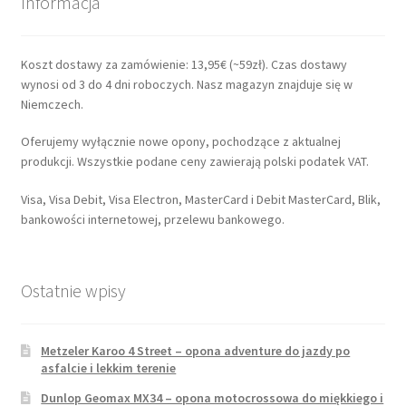
Informacja
Koszt dostawy za zamówienie: 13,95€ (~59zł). Czas dostawy
wynosi od 3 do 4 dni roboczych. Nasz magazyn znajduje się w
Niemczech.
Oferujemy wyłącznie nowe opony, pochodzące z aktualnej
produkcji. Wszystkie podane ceny zawierają polski podatek VAT.
Visa, Visa Debit, Visa Electron, MasterCard i Debit MasterCard, Blik,
bankowości internetowej, przelewu bankowego.
Ostatnie wpisy
Metzeler Karoo 4 Street – opona adventure do jazdy po
asfalcie i lekkim terenie
Dunlop Geomax MX34 – opona motocrossowa do miękkiego i