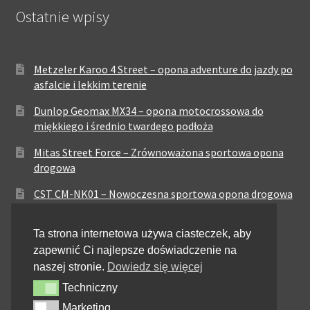
Ostatnie wpisy
Metzeler Karoo 4 Street – opona adventure do jazdy po
asfalcie i lekkim terenie
Dunlop Geomax MX34 – opona motocrossowa do
miękkiego i średnio twardego podłoża
Mitas Street Force – Zrównoważona sportowa opona
drogowa
CST CM-NK01 – Nowoczesna sportowa opona drogowa
Maxxis MA-ST3 – Sportowo-turystyczna opona o
Ta strona internetowa używa ciasteczek, aby
zrównoważonych osiągach
zapewnić Ci najlepsze doświadczenie na
Pirelli City Demon – Niezawodność w codziennej
naszej stronie.
Dowiedz się więcej
jeździe miejskiej
Techniczny
Techniczny
Metzeler Perfect ME77 – Klasyczna opona o
Marketing
Marketing