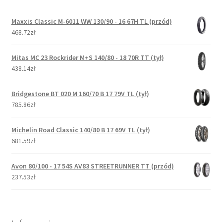
Maxxis Classic M-6011 WW 130/90 - 16 67H TL (przód)
468.72zł
Mitas MC 23 Rockrider M+S 140/80 - 18 70R TT (tył)
438.14zł
Bridgestone BT 020 M 160/70 B 17 79V TL (tył)
785.86zł
Michelin Road Classic 140/80 B 17 69V TL (tył)
681.59zł
Avon 80/100 - 17 54S AV83 STREETRUNNER TT (przód)
237.53zł