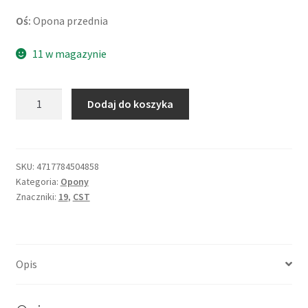
Oś:
Opona przednia
11 w magazynie
ilość
Dodaj do koszyka
CST
C-
186
3.00
SKU:
4717784504858
Kategoria:
Opony
-
Znaczniki:
19
,
CST
19
45P
TT
(przód)
Opis