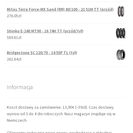
Mitas Terra Force-MX Sand (RR) 80/100 - 21 51M TT (przód)
276.05zł
Shinko E-240 MT90 - 16 74H TT (przód/tył)
589.81zł
Bridgestone SC 120/70 - 14 55P TL (tył)
262.84zł
Informacja
Koszt dostawy za zamówienie: 13,95€ (~59zł). Czas dostawy
wynosi od 3 do 4 dni roboczych. Nasz magazyn znajduje się w
Niemczech.
Oferujemy wyłącznie nowe opony, pochodzące z aktualnej