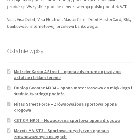
produkcji. Wszystkie podane ceny zawierają polski podatek VAT.
Visa, Visa Debit, Visa Electron, MasterCard i Debit MasterCard, Blik,
bankowości internetowej, przelewu bankowego.
Ostatnie wpisy
Metzeler Karoo 4 Street – opona adventure do jazdy po
asfalcie i lekkim terenie
Dunlop Geomax MX34 – opona motocrossowa do miękkiego i
średnio twardego podłoża
Mitas Street Force – Zrównoważona sportowa opona
drogowa
CST CM-NK01 – Nowoczesna sportowa opona drogowa
Maxxis MA-ST3 – Sportowo-turystyczna opona o
zrównoważonych osiągach