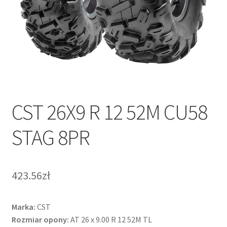
CST 26X9 R 12 52M CU58
STAG 8PR
423.56zł
Marka:
CST
Rozmiar opony:
AT 26 x 9.00 R 12 52M TL