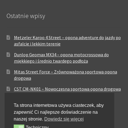
Ostatnie wpisy
Metzeler Karoo 4 Street – opona adventure do jazdy po
asfalcie i lekkim terenie
Dunlop Geomax MX34 – opona motocrossowa do
miękkiego i średnio twardego podłoża
Mitas Street Force – Zrównoważona sportowa opona
drogowa
CST CM-NK01 – Nowoczesna sportowa opona drogowa
Maxxis MA-ST3 – Sportowo-turystyczna opona o
Ta strona internetowa używa ciasteczek, aby
zrównoważonych osiągach
zapewnić Ci najlepsze doświadczenie na
Pirelli City Demon – Niezawodność w codziennej
naszej stronie.
Dowiedz się więcej
jeździe miejskiej
Techniczny
Techniczny