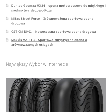
Dunlop Geomax MX34 – opona motocrossowa do miękkiego i
średnio twardego podłoża
Mitas Street Force – Zrównoważona sportowa opona
drogowa
CST CM-NK01 – Nowoczesna sportowa opona drogowa
Maxxis MA-ST3 – Sportowo-turystyczna opona o
zrównoważonych osiągach
Największy Wybór w Internecie