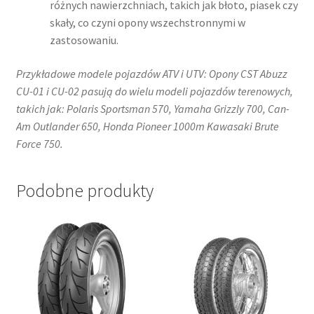
różnych nawierzchniach, takich jak błoto, piasek czy
skały, co czyni opony wszechstronnymi w
zastosowaniu. ​
Przykładowe modele pojazdów ATV i UTV: Opony CST Abuzz
CU-01 i CU-02 pasują do wielu modeli pojazdów terenowych,
takich jak:​ Polaris Sportsman 570​, Yamaha Grizzly 700, Can-
Am Outlander 650​, Honda Pioneer 1000​m Kawasaki Brute
Force 750.
Podobne produkty