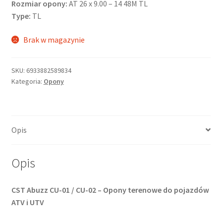
Rozmiar opony:
AT 26 x 9.00 – 14 48M TL
Type:
TL
Brak w magazynie
SKU:
6933882589834
Kategoria:
Opony
Opis
Opis
CST Abuzz CU-01 / CU-02 – Opony terenowe do pojazdów
ATV i UTV