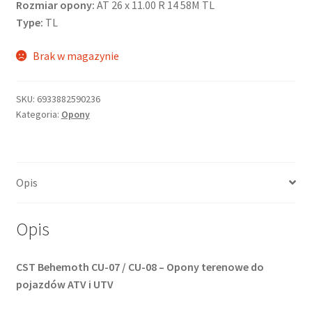
Rozmiar opony:
AT 26 x 11.00 R 14 58M TL
Type:
TL
Brak w magazynie
SKU:
6933882590236
Kategoria:
Opony
Opis
Opis
CST Behemoth CU-07 / CU-08 – Opony terenowe do
pojazdów ATV i UTV