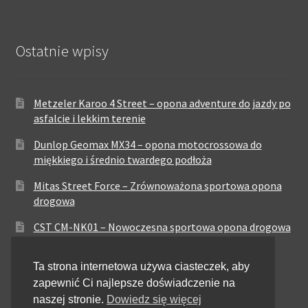
Ostatnie wpisy
Metzeler Karoo 4 Street – opona adventure do jazdy po
asfalcie i lekkim terenie
Dunlop Geomax MX34 – opona motocrossowa do
miękkiego i średnio twardego podłoża
Mitas Street Force – Zrównoważona sportowa opona
drogowa
CST CM-NK01 – Nowoczesna sportowa opona drogowa
Maxxis MA-ST3 – Sportowo-turystyczna opona o
Ta strona internetowa używa ciasteczek, aby
zrównoważonych osiągach
zapewnić Ci najlepsze doświadczenie na
Pirelli City Demon – Niezawodność w codziennej
naszej stronie.
Dowiedz się więcej