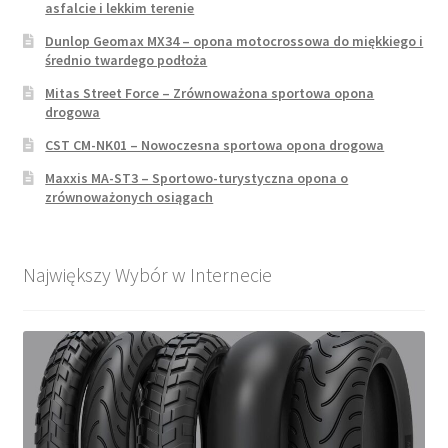
asfalcie i lekkim terenie
Dunlop Geomax MX34 – opona motocrossowa do miękkiego i
średnio twardego podłoża
Mitas Street Force – Zrównoważona sportowa opona
drogowa
CST CM-NK01 – Nowoczesna sportowa opona drogowa
Maxxis MA-ST3 – Sportowo-turystyczna opona o
zrównoważonych osiągach
Największy Wybór w Internecie