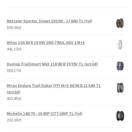
Metzeler Sportec Street 150/60 - 17 66H TL (tył)
505.36zł
Mitas 110/80 R 19 59V END.TRAIL ADV 2 M+S
441.13zł
Dunlop TrailSmart MAX 110/80 R 19 59V TL (przód)
580.17zł
Mitas Enduro Trail Dakar (YY) M+S 90/90 B 21 54H TL
(przód)
453.45zł
Michelin 140/70 - 16 65P CITY GRIP TL (tył)
232.36zł