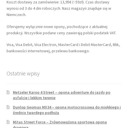
Koszt dostawy za zamówienie: 13,95€ (~59zł). Czas dostawy
wynosi od 3 do 4 dni roboczych. Nasz magazyn znajduje się w
Niemczech.
Oferujemy wyłącznie nowe opony, pochodzące z aktualnej
produkcji. Wszystkie podane ceny zawierają polski podatek VAT.
Visa, Visa Debit, Visa Electron, MasterCard i Debit MasterCard, Blik,
bankowości internetowej, przelewu bankowego.
Ostatnie wpisy
Metzeler Karoo 4 Street – opona adventure do jazdy po
asfalcie i lekkim terenie
Dunlop Geomax MX34 – opona motocrossowa do miękkiego i
średnio twardego podłoża
Mitas Street Force – Zrównoważona sportowa opona
drogowa