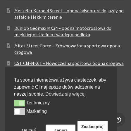
Metzeler Karoo 4 Street – opona adventure do jazdy po
asfalcie i lekkim terenie
Dunlop Geomax MX34 – opona motocrossowa do
miękkiego i średnio twardego podłoża
Mitas Street Force – Zrównoważona sportowa opona
drogowa
CST CM-NK01 – Nowoczesna sportowa opona drogowa
Maxxis MA-ST3 – Sportowo-turystyczna opona o
Ta strona internetowa używa ciasteczek, aby
zrównoważonych osiągach
zapewnić Ci najlepsze doświadczenie na
Pirelli City Demon – Niezawodność w codziennej
naszej stronie.
Dowiedz się więcej
jeździe miejskiej
Techniczny
Techniczny
Metzeler Perfect ME77 – Klasyczna opona o
Marketing
Marketing
zrównoważonych właściwościach
Zaakceptuj
Odrzuć
Zapisz