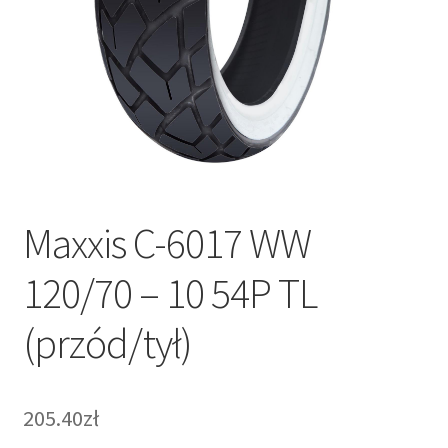
Maxxis C-6017 WW
120/70 – 10 54P TL
(przód/tył)
205.40zł