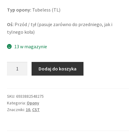
Typ opony:
Tubeless (TL)
Oś:
Przód / tył (pasuje zarówno do przedniego, jak i
tylnego koła)
13 w magazynie
ilość
Dodaj do koszyka
Maxxis
C-
6017
WW
SKU:
6933882548275
Kategoria:
Opony
120/70
Znaczniki:
10
,
CST
-
10
54P
TL