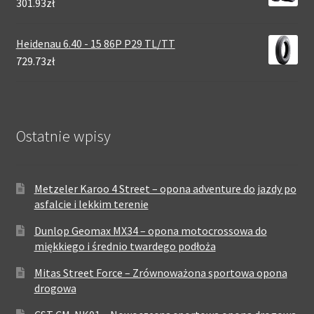
301.93zł
Heidenau 6.40 - 15 86P P29 TL/TT
729.73zł
Ostatnie wpisy
Metzeler Karoo 4 Street – opona adventure do jazdy po
asfalcie i lekkim terenie
Dunlop Geomax MX34 – opona motocrossowa do
miękkiego i średnio twardego podłoża
Mitas Street Force – Zrównoważona sportowa opona
drogowa