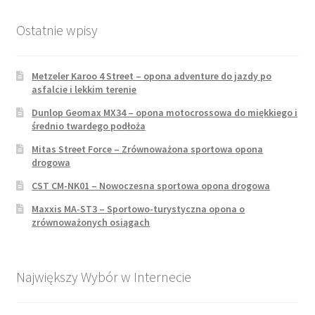
Ostatnie wpisy
Metzeler Karoo 4 Street – opona adventure do jazdy po
asfalcie i lekkim terenie
Dunlop Geomax MX34 – opona motocrossowa do miękkiego i
średnio twardego podłoża
Mitas Street Force – Zrównoważona sportowa opona
drogowa
CST CM-NK01 – Nowoczesna sportowa opona drogowa
Maxxis MA-ST3 – Sportowo-turystyczna opona o
zrównoważonych osiągach
Największy Wybór w Internecie