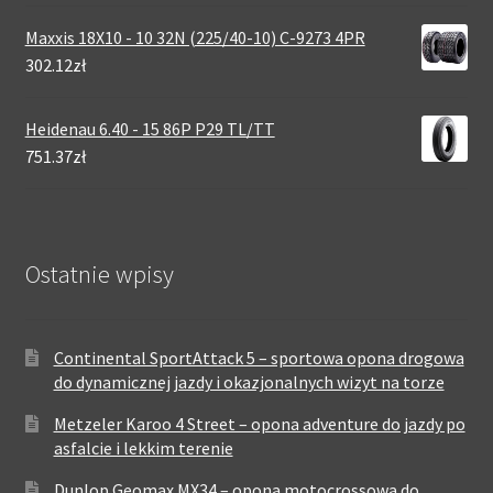
Maxxis 18X10 - 10 32N (225/40-10) C-9273 4PR
302.12zł
Heidenau 6.40 - 15 86P P29 TL/TT
751.37zł
Ostatnie wpisy
Continental SportAttack 5 – sportowa opona drogowa
do dynamicznej jazdy i okazjonalnych wizyt na torze
Metzeler Karoo 4 Street – opona adventure do jazdy po
asfalcie i lekkim terenie
Dunlop Geomax MX34 – opona motocrossowa do