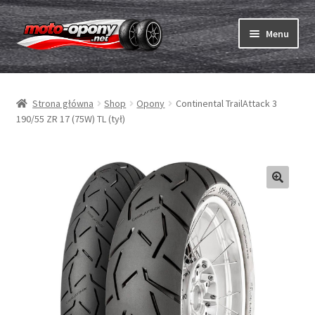
Przejdź
Przejdź
Menu
do
do
nawigacji
treści
Rozwiń
Opony
menu
Strona główna
Shop
Opony
Continental TrailAttack 3
potom
Rozwiń
Dętki & taśmy
190/55 ZR 17 (75W) TL (tył)
menu
potom
Rozwiń
Opony ABC
menu
potom
Zakup
Testy
Rozwiń
Marki
menu
potom
Kontakt