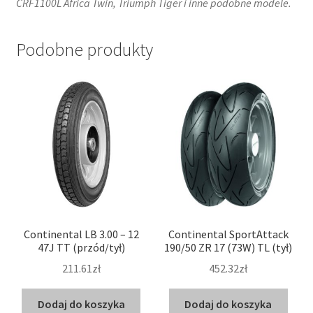
CRF1100L Africa Twin, Triumph Tiger i inne podobne modele.​
Podobne produkty
Continental LB 3.00 – 12
Continental SportAttack
47J TT (przód/tył)
190/50 ZR 17 (73W) TL (tył)
211.61zł
452.32zł
Dodaj do koszyka
Dodaj do koszyka