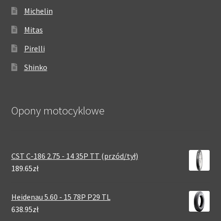
Michelin
Mitas
Pirelli
Shinko
Opony motocyklowe
CST C-186 2.75 - 14 35P TT (przód/tył)
189.65zł
Heidenau 5.60 - 15 78P P29 TL
638.95zł