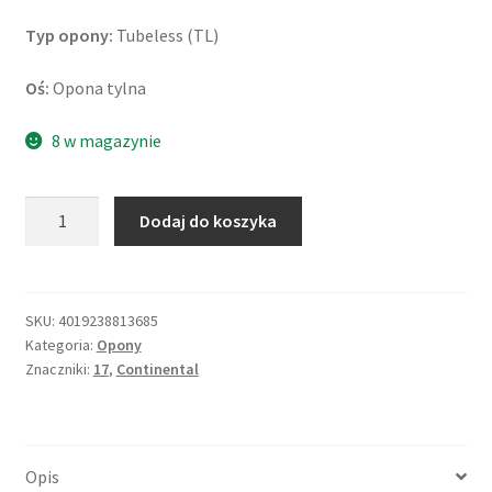
Typ opony:
Tubeless (TL)
Oś:
Opona tylna
8 w magazynie
ilość
Dodaj do koszyka
Continental
TrailAttack
3
190/55
SKU:
4019238813685
Kategoria:
Opony
ZR
Znaczniki:
17
,
Continental
17
(75W)
TL
(tył)
Opis