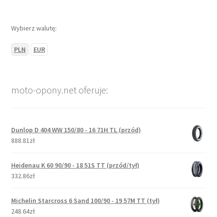
Wybierz walutę:
PLN
EUR
moto-opony.net oferuje:
Dunlop D 404 WW 150/80 - 16 71H TL (przód)
888.81zł
Heidenau K 60 90/90 - 18 51S TT (przód/tył)
332.86zł
Michelin Starcross 6 Sand 100/90 - 19 57M TT (tył)
248.64zł