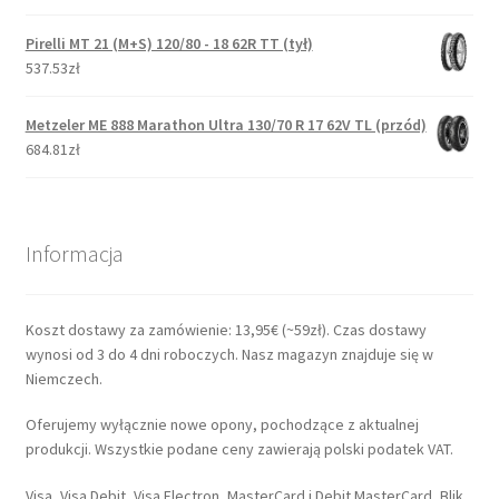
Pirelli MT 21 (M+S) 120/80 - 18 62R TT (tył)
537.53zł
Metzeler ME 888 Marathon Ultra 130/70 R 17 62V TL (przód)
684.81zł
Informacja
Koszt dostawy za zamówienie: 13,95€ (~59zł). Czas dostawy
wynosi od 3 do 4 dni roboczych. Nasz magazyn znajduje się w
Niemczech.
Oferujemy wyłącznie nowe opony, pochodzące z aktualnej
produkcji. Wszystkie podane ceny zawierają polski podatek VAT.
Visa, Visa Debit, Visa Electron, MasterCard i Debit MasterCard, Blik,