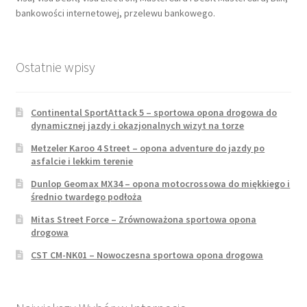
bankowości internetowej, przelewu bankowego.
Ostatnie wpisy
Continental SportAttack 5 – sportowa opona drogowa do
dynamicznej jazdy i okazjonalnych wizyt na torze
Metzeler Karoo 4 Street – opona adventure do jazdy po
asfalcie i lekkim terenie
Dunlop Geomax MX34 – opona motocrossowa do miękkiego i
średnio twardego podłoża
Mitas Street Force – Zrównoważona sportowa opona
drogowa
CST CM-NK01 – Nowoczesna sportowa opona drogowa