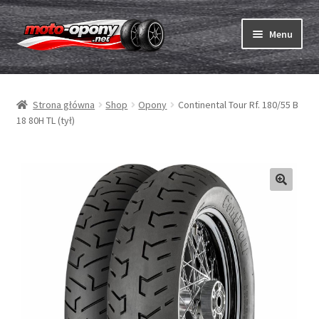
Przejdź
Przejdź
Menu
do
do
nawigacji
treści
Rozwiń
Opony
menu
Strona główna
Shop
Opony
Continental Tour Rf. 180/55 B
potom
Rozwiń
Dętki & taśmy
18 80H TL (tył)
menu
potom
Rozwiń
Opony ABC
menu
potom
Zakup
Testy
Rozwiń
Marki
menu
potom
Kontakt