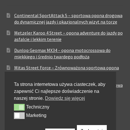
Continental SportAttack 5 – sportowa opona drogowa
do dynamicznej jazdy i okazjonalnych wizyt na torze
Metzeler Karoo 4 Street – opona adventure do jazdy po
asfalcie i lekkim terenie
Dunlop Geomax MX34 – opona motocrossowa do
miękkiego i średnio twardego podłoża
Mitas Street Force – Zrównoważona sportowa opona
drogowa
Ta strona internetowa używa ciasteczek, aby
CST CM-NK01 – Nowoczesna sportowa opona drogowa
zapewnić Ci najlepsze doświadczenie na
Maxxis MA-ST3 – Sportowo-turystyczna opona o
naszej stronie.
Dowiedz się więcej
zrównoważonych osiągach
Techniczny
Techniczny
Pirelli City Demon – Niezawodność w codziennej
Marketing
Marketing
jeździe miejskiej