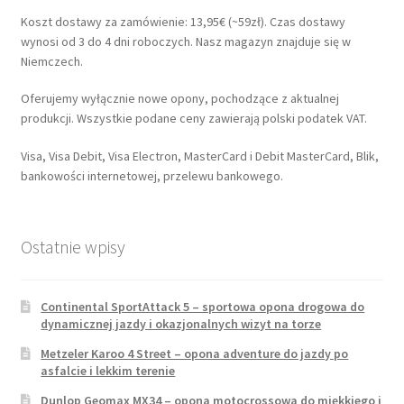
Koszt dostawy za zamówienie: 13,95€ (~59zł). Czas dostawy
wynosi od 3 do 4 dni roboczych. Nasz magazyn znajduje się w
Niemczech.
Oferujemy wyłącznie nowe opony, pochodzące z aktualnej
produkcji. Wszystkie podane ceny zawierają polski podatek VAT.
Visa, Visa Debit, Visa Electron, MasterCard i Debit MasterCard, Blik,
bankowości internetowej, przelewu bankowego.
Ostatnie wpisy
Continental SportAttack 5 – sportowa opona drogowa do
dynamicznej jazdy i okazjonalnych wizyt na torze
Metzeler Karoo 4 Street – opona adventure do jazdy po
asfalcie i lekkim terenie
Dunlop Geomax MX34 – opona motocrossowa do miękkiego i