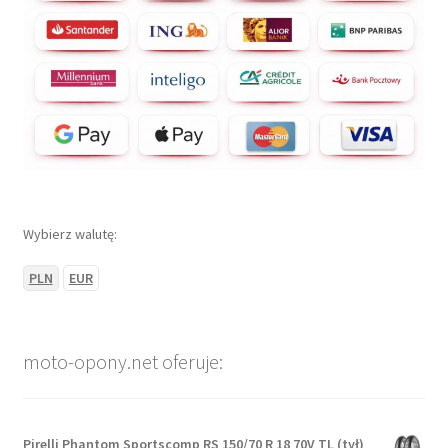
Wybierz walutę:
PLN
EUR
moto-opony.net oferuje:
Pirelli Phantom Sportscomp RS 150/70 R 18 70V TL (tył)