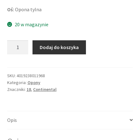
Oś:
Opona tylna
20 w magazynie
ilość
Dodaj do koszyka
Continental
Tour
Rf.
180/55
SKU:
4019238011968
Kategoria:
Opony
B
Znaczniki:
18
,
Continental
18
80H
TL
(tył)
Opis