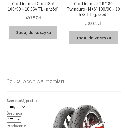
Continental ContiGo!
Continental TKC 80
100/90 – 18 56V TL (przód)
Twinduro (M+S) 100/90 – 19
57S TT (przód)
493.57zł
502.68zł
Dodaj do koszyka
Dodaj do koszyka
Szukaj opon wg rozmiaru
Szerokość/profil:
Średnica:
Producent: