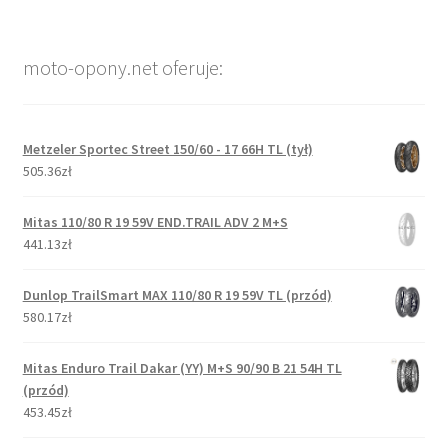
moto-opony.net oferuje:
Metzeler Sportec Street 150/60 - 17 66H TL (tył)
505.36zł
Mitas 110/80 R 19 59V END.TRAIL ADV 2 M+S
441.13zł
Dunlop TrailSmart MAX 110/80 R 19 59V TL (przód)
580.17zł
Mitas Enduro Trail Dakar (YY) M+S 90/90 B 21 54H TL
(przód)
453.45zł