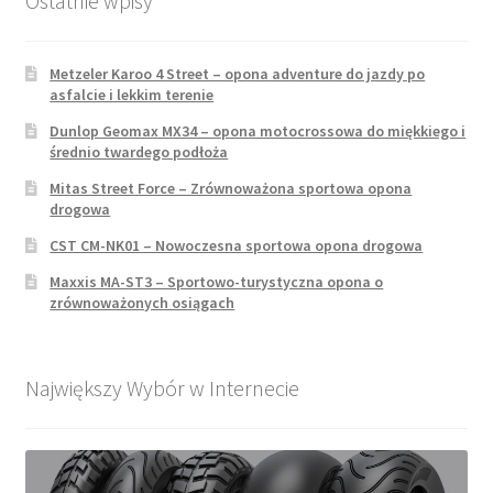
Ostatnie wpisy
Metzeler Karoo 4 Street – opona adventure do jazdy po
asfalcie i lekkim terenie
Dunlop Geomax MX34 – opona motocrossowa do miękkiego i
średnio twardego podłoża
Mitas Street Force – Zrównoważona sportowa opona
drogowa
CST CM-NK01 – Nowoczesna sportowa opona drogowa
Maxxis MA-ST3 – Sportowo-turystyczna opona o
zrównoważonych osiągach
Największy Wybór w Internecie