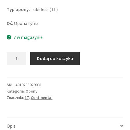
Typ opony:
Tubeless (TL)
Oś:
Opona tylna
7 w magazynie
ilość
Dodaj do koszyka
Continental
TKC
70
Rocks
SKU:
4019238029031
Kategoria:
Opony
(M+S)
Znaczniki:
17
,
Continental
170/60
R
17
72S
Opis
TL