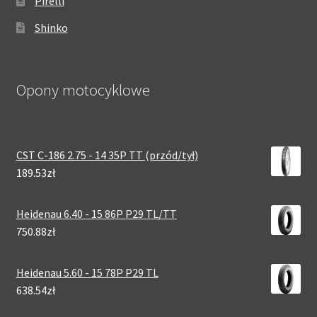
Pirelli
Shinko
Opony motocyklowe
CST C-186 2.75 - 14 35P TT (przód/tył)
189.53zł
Heidenau 6.40 - 15 86P P29 TL/TT
750.88zł
Heidenau 5.60 - 15 78P P29 TL
638.54zł