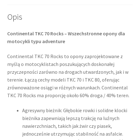
(tył)
Opis
Continental TKC 70 Rocks – Wszechstronne opony dla
motocykli typu adventure
Continental TKC 70 Rocks to opony zaprojektowane z
myślą o motocyklistach poszukujących doskonałej
przyczepności zarówno na drogach utwardzonych, jak i w
terenie. Łączą cechy modeli TKC 70 i TKC 80, oferując
zrównoważone osiągi w różnych warunkach.​ ​Continental
TKC 70 Rocks ma proporcję około 60% droga / 40% teren. ​
Agresywny bieżnik: Głębokie rowki i solidne klocki
bieżnika zapewniają lepszą trakcję na luźnych
nawierzchniach, takich jak żwir czy piasek,
jednocześnie utrzymując stabilność na asfalcie.