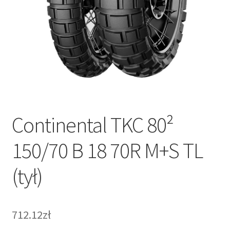
Continental TKC 80²
150/70 B 18 70R M+S TL
(tył)
712.12zł