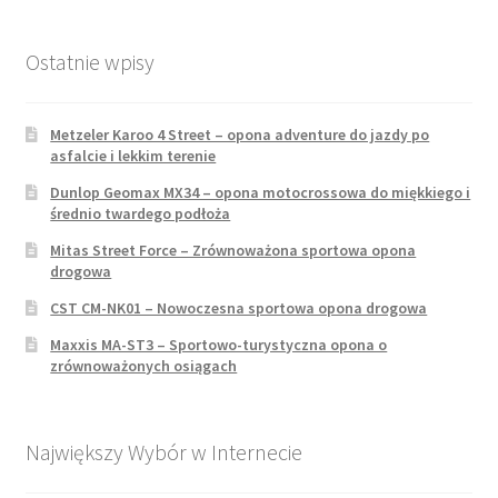
Ostatnie wpisy
Metzeler Karoo 4 Street – opona adventure do jazdy po
asfalcie i lekkim terenie
Dunlop Geomax MX34 – opona motocrossowa do miękkiego i
średnio twardego podłoża
Mitas Street Force – Zrównoważona sportowa opona
drogowa
CST CM-NK01 – Nowoczesna sportowa opona drogowa
Maxxis MA-ST3 – Sportowo-turystyczna opona o
zrównoważonych osiągach
Największy Wybór w Internecie