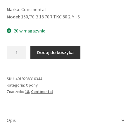
Marka:
Continental
Model:
150/70 B 18 70R TKC 80 2 M+S
20 w magazynie
ilość
Dodaj do koszyka
Continental
TKC
80²
150/70
SKU:
4019238310344
Kategoria:
Opony
B
Znaczniki:
18
,
Continental
18
70R
M+S
TL
Opis
(tył)