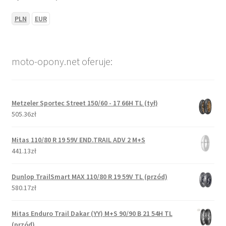
PLN
EUR
moto-opony.net oferuje:
Metzeler Sportec Street 150/60 - 17 66H TL (tył)
505.36zł
Mitas 110/80 R 19 59V END.TRAIL ADV 2 M+S
441.13zł
Dunlop TrailSmart MAX 110/80 R 19 59V TL (przód)
580.17zł
Mitas Enduro Trail Dakar (YY) M+S 90/90 B 21 54H TL
(przód)