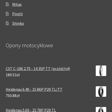
Mitas
Pirelli
Shinko
Opony motocyklowe
CST C-186 2.75 - 14 35P TT (przód/tył)
189.53zł
Heidenau 6.40 - 15 86P P29 TL/TT
750.88zł
Heidenau 5.60 - 15 78P P29 TL