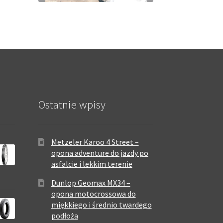
Ostatnie wpisy
Metzeler Karoo 4 Street –
opona adventure do jazdy po
asfalcie i lekkim terenie
Dunlop Geomax MX34 –
opona motocrossowa do
miękkiego i średnio twardego
podłoża