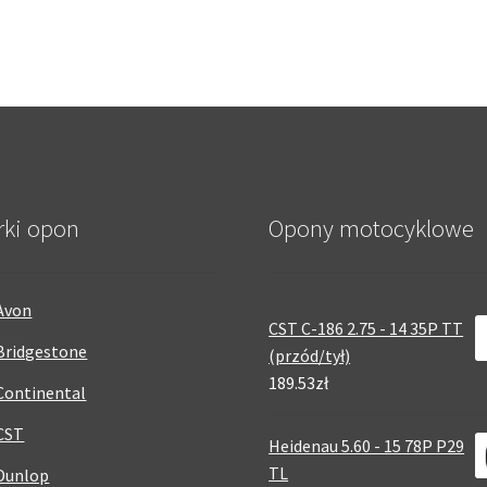
rki opon
Opony motocyklowe
Avon
CST C-186 2.75 - 14 35P TT
Bridgestone
(przód/tył)
189.53zł
Continental
CST
Heidenau 5.60 - 15 78P P29
TL
Dunlop