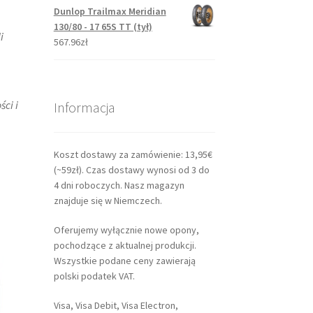
Dunlop Trailmax Meridian
130/80 - 17 65S TT (tył)
i
567.96zł
ci i
Informacja
Koszt dostawy za zamówienie: 13,95€
(~59zł). Czas dostawy wynosi od 3 do
4 dni roboczych. Nasz magazyn
znajduje się w Niemczech.
Oferujemy wyłącznie nowe opony,
pochodzące z aktualnej produkcji.
Wszystkie podane ceny zawierają
polski podatek VAT.
Visa, Visa Debit, Visa Electron,