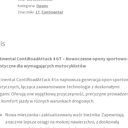
Kategoria:
Opony
120/70
Znaczniki:
17
,
Continental
ZR
17
(58W)
TL
is
(przód)
tinental ContiRoadAttack 4 GT – Nowoczesne opony sportowo
ystyczne dla wymagających motocyklistów
inental ContiRoadAttack 4 to najnowsza generacja opon sporto
stycznych, łącząca zaawansowane technologie z doskonałymi
gami. Oferują one wyjątkową przyczepność, precyzyjne prowadze
 komfort jazdy w różnych warunkach drogowych.​
Nowa mieszanka i zaktualizowany wzór bieżnika: Zapewniają
znacznie lepsze osiągi na mokrej nawierzchni, z doskonałą