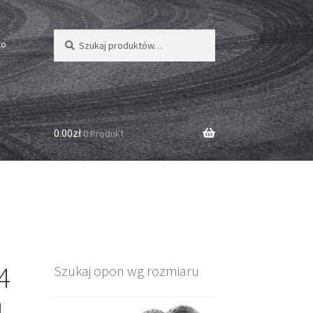
Szukaj:
Szukaj
to
0.00zł
0 Produkt
4
Szukaj opon wg rozmiaru
L