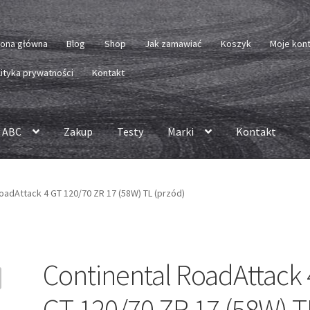
rona główna
Blog
Shop
Jak zamawiać
Koszyk
Moje kon
lityka prywatności
Kontakt
 ABC
Zakup
Testy
Marki
Kontakt
oadAttack 4 GT 120/70 ZR 17 (58W) TL (przód)
Continental RoadAttack 
GT 120/70 ZR 17 (58W) T