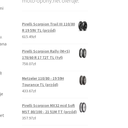
moto-opony.net oferuje:
mi
Pirelli Scorpion Trail III 110/80
R 19 59V TL (przód)
u.
615.49zł
zana
Pirelli Scorpion Rally (M+S)
170/60 R 17 72T TL (tył)
758.07zł
ą
Metzeler 110/80 - 19 59H
Tourance TL (przód)
433.67zł
je
Pirelli Scorpion MX32 mid Soft
MST 80/100 - 21 51M TT (przód)
et
357.97zł