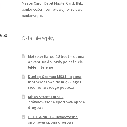
MasterCard i Debit MasterCard, Blik,
bankowości internetowej, przelewu
bankowego.
0/50
Ostatnie wpisy
Metzeler Karoo 4 Street – opona
adventure do jazdy po asfalcie i
lekkim terenie
Dunlop Geomax MX34 – opona
motocrossowa do miękkiego i
średnio twardego podłoża
Mitas Street Force –
Zrównoważona sportowa opona
drogowa
CST CM-NK01 – Nowoczesna
sportowa opona drogowa