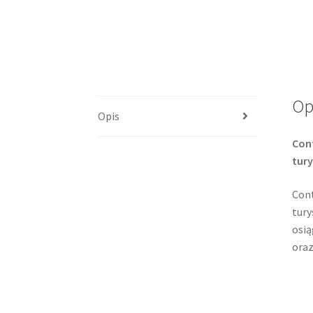
Op
Opis
Con
tur
Cont
tury
osią
oraz