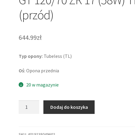
(przód)
644.99zł
Typ opony:
Tubeless (TL)
Oś:
Opona przednia
20 w magazynie
ilość
Dodaj do koszyka
Continental
RoadAttack
4
GT
SKU:
4019238049602