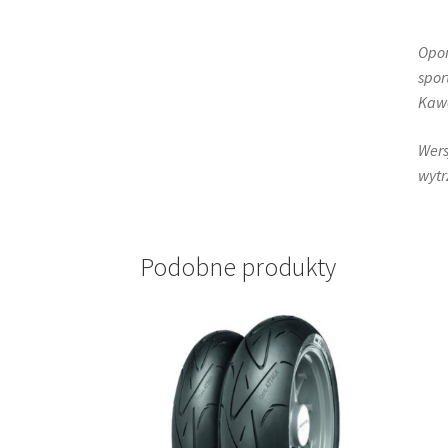
Opon
spor
Kawa
Wers
wytr
Podobne produkty