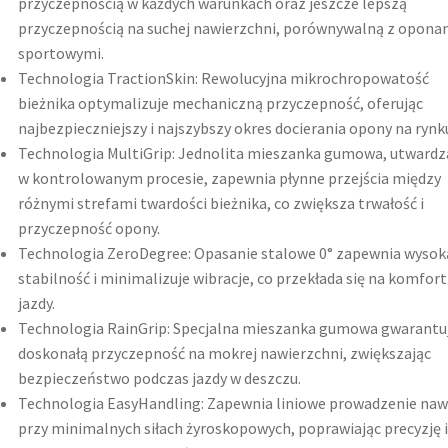
przyczepnością w każdych warunkach oraz jeszcze lepszą
przyczepnością na suchej nawierzchni, porównywalną z opona
sportowymi.
Technologia TractionSkin: Rewolucyjna mikrochropowatość
bieżnika optymalizuje mechaniczną przyczepność, oferując
najbezpieczniejszy i najszybszy okres docierania opony na rynk
Technologia MultiGrip: Jednolita mieszanka gumowa, utward
w kontrolowanym procesie, zapewnia płynne przejścia między
różnymi strefami twardości bieżnika, co zwiększa trwałość i
przyczepność opony.
Technologia ZeroDegree: Opasanie stalowe 0° zapewnia wysok
stabilność i minimalizuje wibracje, co przekłada się na komfort
jazdy.
Technologia RainGrip: Specjalna mieszanka gumowa gwarantu
doskonałą przyczepność na mokrej nawierzchni, zwiększając
bezpieczeństwo podczas jazdy w deszczu.
Technologia EasyHandling: Zapewnia liniowe prowadzenie naw
przy minimalnych siłach żyroskopowych, poprawiając precyzję i