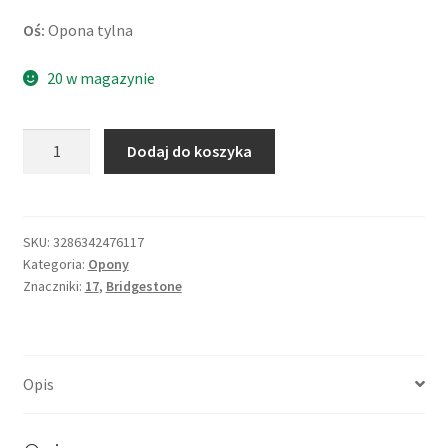
Oś:
Opona tylna
20 w magazynie
ilość
Dodaj do koszyka
Bridgestone
S
23
190/55
SKU:
3286342476117
Kategoria:
Opony
ZR
Znaczniki:
17
,
Bridgestone
17
(75W)
TL
(tył)
Opis