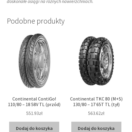
doskonałe osiągi na różnych nawierzchniach.
Podobne produkty
Continental ContiGo!
Continental TKC 80 (M+S)
110/80 – 18 58V TL (przód)
130/80 – 17 65T TL (tył)
551.93zł
563.62zł
Dodaj do koszyka
Dodaj do koszyka