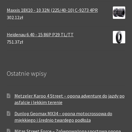
Maxxis 18X10 - 10 32N (225/40-10) C-9273 4PR
302.12zł
Heidenau 6.40 - 15 86P P29 TL/TT
751.37zł
Ostatnie wpisy
Metzeler Karoo 4 Street – opona adventure do jazdy po
asfalcie i lekkim terenie
Dunlop Geomax MX34 – opona motocrossowa do
miękkiego i średnio twardego podłoża
Mitas Street Force – Zrównoważona sportowa opona