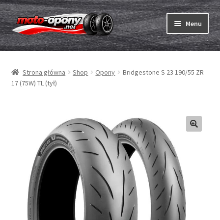
Przejdź
Przejdź
Menu
do
do
nawigacji
treści
Rozwiń
Opony
menu
Strona główna
Shop
Opony
Bridgestone S 23 190/55 ZR
potom
Rozwiń
Dętki & taśmy
17 (75W) TL (tył)
menu
potom
Rozwiń
Opony ABC
menu
potom
Zakup
Testy
Rozwiń
Marki
menu
potom
Kontakt