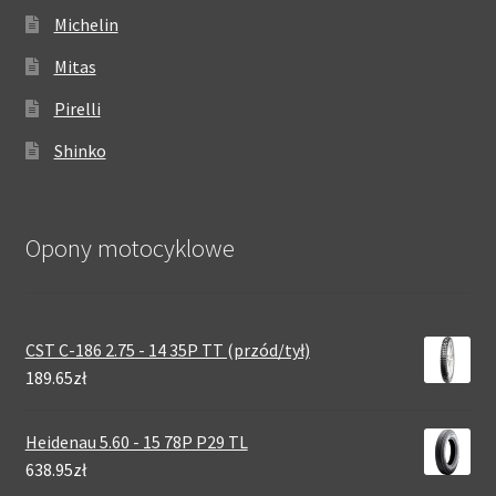
Michelin
Mitas
Pirelli
Shinko
Opony motocyklowe
CST C-186 2.75 - 14 35P TT (przód/tył)
189.65zł
Heidenau 5.60 - 15 78P P29 TL
638.95zł