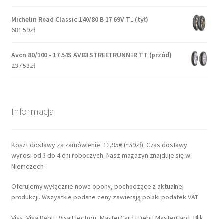
Michelin Road Classic 140/80 B 17 69V TL (tył)
681.59zł
Avon 80/100 - 17 54S AV83 STREETRUNNER TT (przód)
237.53zł
Informacja
Koszt dostawy za zamówienie: 13,95€ (~59zł). Czas dostawy
wynosi od 3 do 4 dni roboczych. Nasz magazyn znajduje się w
Niemczech.
Oferujemy wyłącznie nowe opony, pochodzące z aktualnej
produkcji. Wszystkie podane ceny zawierają polski podatek VAT.
Visa, Visa Debit, Visa Electron, MasterCard i Debit MasterCard, Blik,