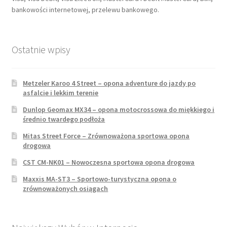
bankowości internetowej, przelewu bankowego.
Ostatnie wpisy
Metzeler Karoo 4 Street – opona adventure do jazdy po
asfalcie i lekkim terenie
Dunlop Geomax MX34 – opona motocrossowa do miękkiego i
średnio twardego podłoża
Mitas Street Force – Zrównoważona sportowa opona
drogowa
CST CM-NK01 – Nowoczesna sportowa opona drogowa
Maxxis MA-ST3 – Sportowo-turystyczna opona o
zrównoważonych osiągach