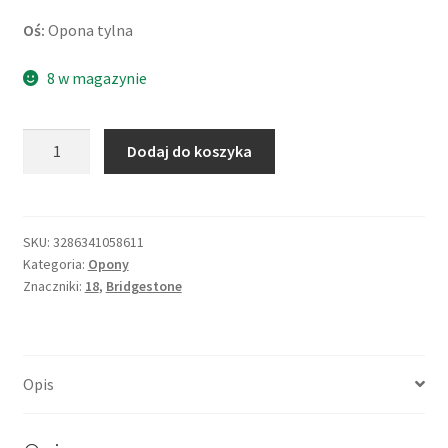
Oś:
Opona tylna
8 w magazynie
ilość
Dodaj do koszyka
Bridgestone
H
50
180/55
SKU:
3286341058611
Kategoria:
Opony
B
Znaczniki:
18
,
Bridgestone
18
80H
TL
(tył)
Opis