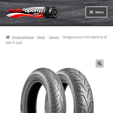
Przejdź
Przejdź
Menu
do
do
nawigacji
treści
Rozwiń
Opony
menu
Strona główna
Shop
Opony
Bridgestone H 50 180/55 B 18
potom
Rozwiń
Dętki & taśmy
80H TL (tył)
menu
potom
Rozwiń
Opony ABC
menu
potom
Zakup
Testy
Rozwiń
Marki
menu
potom
Kontakt