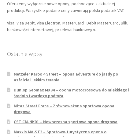
Oferujemy wyłącznie nowe opony, pochodzące z aktualnej
produkcji. Wszystkie podane ceny zawierają polski podatek VAT.
Visa, Visa Debit, Visa Electron, MasterCard i Debit MasterCard, Blik,
bankowości internetowej, przelewu bankowego.
Ostatnie wpisy
Metzeler Karoo 4 Street – opona adventure do jazdy po
asfalcie i lekkim terenie
Dunlop Geomax MX34 – opona motocrossowa do miękkiego i
średnio twardego podłoża
Mitas Street Force – Zrównoważona sportowa opona
drogowa
CST CM-NK01 – Nowoczesna sportowa opona drogowa
Maxxis MA-ST3 – Sportowo-turystyczna opona o