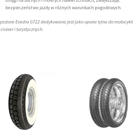
osiągi na suchych i mokrych nawierzchniach, zwiększając
bezpieczeństwo jazdy w różnych warunkach pogodowych.
gestone Exedra G722 dedykowana jest jako opona tylna do motocykl
cruiser i turystycznych.