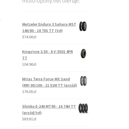
moto-opony.net oferuje:
i
Metzeler Enduro 3 Sahara MST
140/80 - 18 70S TT (tył)
574.00zł
Kingstyre 3.50 - 6 V-5501 4PR
TT
104.96zł
Mitas Terra Force-MX Sand
(RR) 80/100 - 21 51M TT (przód)
276.05zł
Shinko E-240 MT90 - 16 74H TT
(przód/tył)
589.81zł