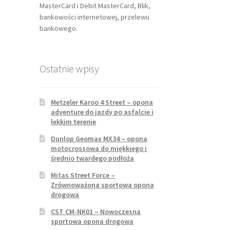
MasterCard i Debit MasterCard, Blik,
bankowości internetowej, przelewu
bankowego.
Ostatnie wpisy
Metzeler Karoo 4 Street – opona
adventure do jazdy po asfalcie i
lekkim terenie
Dunlop Geomax MX34 – opona
motocrossowa do miękkiego i
średnio twardego podłoża
Mitas Street Force –
Zrównoważona sportowa opona
drogowa
CST CM-NK01 – Nowoczesna
sportowa opona drogowa