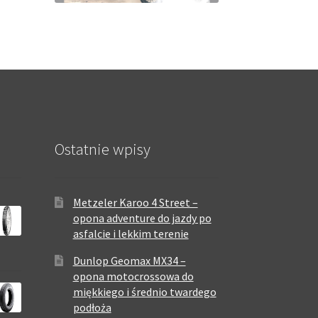
Ostatnie wpisy
Metzeler Karoo 4 Street –
opona adventure do jazdy po
asfalcie i lekkim terenie
Dunlop Geomax MX34 –
opona motocrossowa do
miękkiego i średnio twardego
podłoża