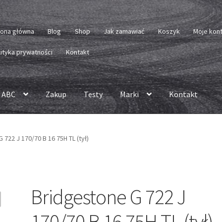
rona główna
Blog
Shop
Jak zamawiać
Koszyk
Moje kon
lityka prywatności
Kontakt
 ABC
Zakup
Testy
Marki
Kontakt
 722 J 170/70 B 16 75H TL (tył)
Bridgestone G 722 J
170/70 B 16 75H TL (tył)