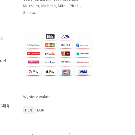
Metzeler, Michelin, Mitas, Pirelli,
Shinko.
la
deli,
Wybierz walutę:
długą
PLN
EUR
e