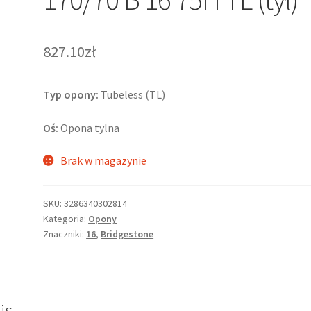
827.10zł
Typ opony:
Tubeless (TL)
Oś:
Opona tylna
Brak w magazynie
SKU:
3286340302814
Kategoria:
Opony
Znaczniki:
16
,
Bridgestone
is