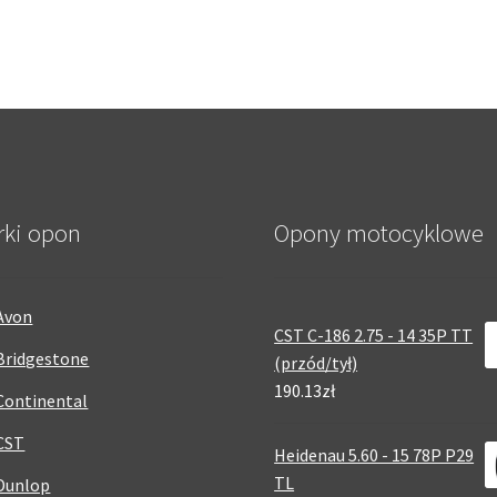
rki opon
Opony motocyklowe
Avon
CST C-186 2.75 - 14 35P TT
Bridgestone
(przód/tył)
190.13zł
Continental
CST
Heidenau 5.60 - 15 78P P29
TL
Dunlop