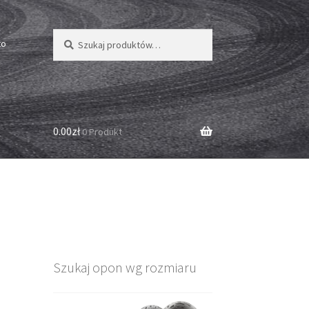
Szukaj:
Szukaj
to
0.00zł
0 Produkt
Szukaj opon wg rozmiaru