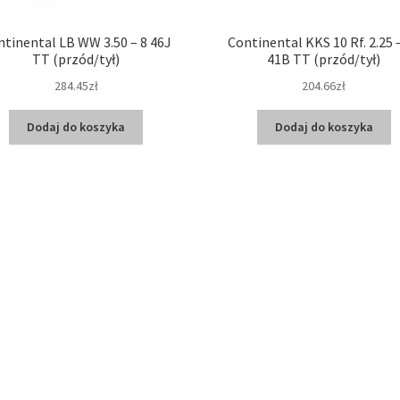
tinental LB WW 3.50 – 8 46J
Continental KKS 10 Rf. 2.25 
TT (przód/tył)
41B TT (przód/tył)
284.45zł
204.66zł
Dodaj do koszyka
Dodaj do koszyka