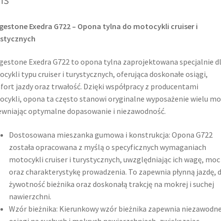
gestone Exedra G722 – Opona tylna do motocykli cruiser i
ystycznych
gestone Exedra G722 to opona tylna zaprojektowana specjalnie d
cykli typu cruiser i turystycznych, oferująca doskonałe osiągi,
ort jazdy oraz trwałość. Dzięki współpracy z producentami
cykli, opona ta często stanowi oryginalne wyposażenie wielu mo
wniając optymalne dopasowanie i niezawodność.​
Dostosowana mieszanka gumowa i konstrukcja: Opona G722
została opracowana z myślą o specyficznych wymaganiach
motocykli cruiser i turystycznych, uwzględniając ich wagę, moc
oraz charakterystykę prowadzenia. To zapewnia płynną jazdę, 
żywotność bieżnika oraz doskonałą trakcję na mokrej i suchej
nawierzchni.
Wzór bieżnika: Kierunkowy wzór bieżnika zapewnia niezawodn