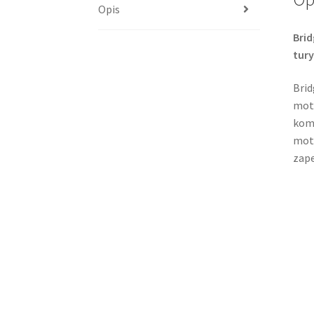
Opis
Brid
tur
Brid
moto
komf
moto
zape