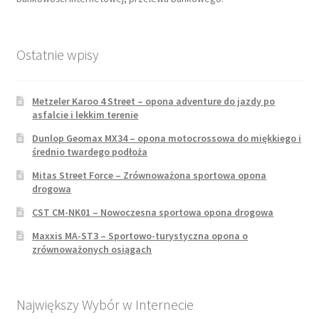
Ostatnie wpisy
Metzeler Karoo 4 Street – opona adventure do jazdy po
asfalcie i lekkim terenie
Dunlop Geomax MX34 – opona motocrossowa do miękkiego i
średnio twardego podłoża
Mitas Street Force – Zrównoważona sportowa opona
drogowa
CST CM-NK01 – Nowoczesna sportowa opona drogowa
Maxxis MA-ST3 – Sportowo-turystyczna opona o
zrównoważonych osiągach
Największy Wybór w Internecie