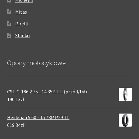
Michelin
Mitas
Pirelli
Shinko
Opony motocyklowe
CST C-186 2.75 - 14 35P TT (przód/tył)
190.13zł
Heidenau 5.60 - 15 78P P29 TL
619.34zł