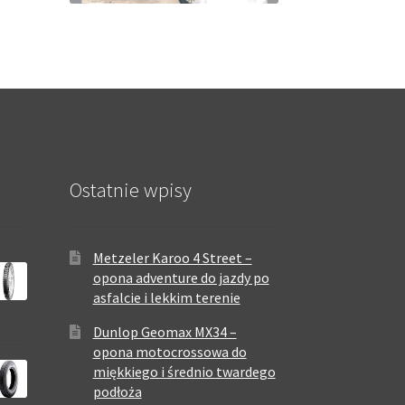
Ostatnie wpisy
Metzeler Karoo 4 Street –
opona adventure do jazdy po
asfalcie i lekkim terenie
Dunlop Geomax MX34 –
opona motocrossowa do
miękkiego i średnio twardego
podłoża