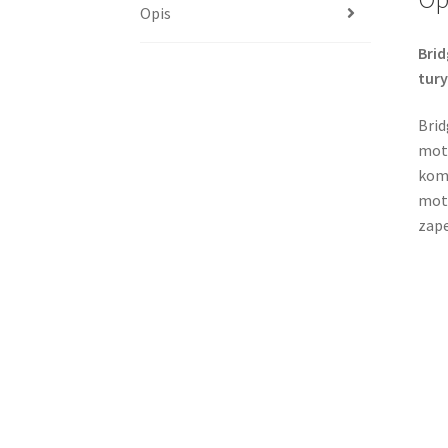
Opis
Brid
tur
Brid
moto
komf
moto
zape