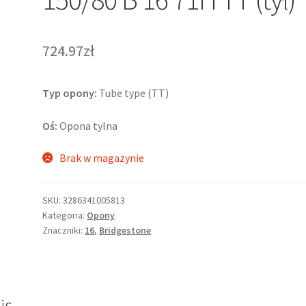
724.97zł
Typ opony:
Tube type (TT)
Oś:
Opona tylna
Brak w magazynie
SKU:
3286341005813
Kategoria:
Opony
Znaczniki:
16
,
Bridgestone
is