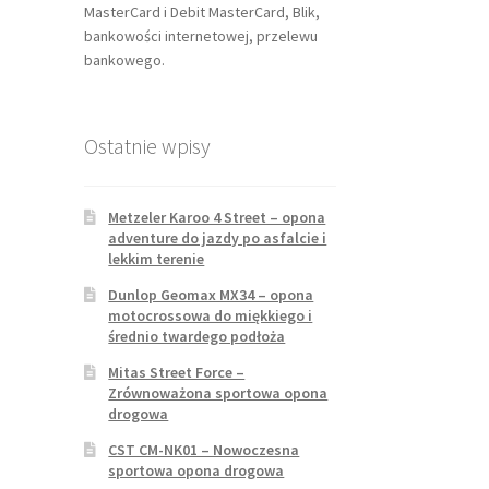
MasterCard i Debit MasterCard, Blik,
bankowości internetowej, przelewu
bankowego.
Ostatnie wpisy
Metzeler Karoo 4 Street – opona
adventure do jazdy po asfalcie i
lekkim terenie
Dunlop Geomax MX34 – opona
motocrossowa do miękkiego i
średnio twardego podłoża
Mitas Street Force –
Zrównoważona sportowa opona
drogowa
CST CM-NK01 – Nowoczesna
sportowa opona drogowa