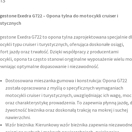
gestone Exedra G722 – Opona tylna do motocykli cruiser i
ystycznych
gestone Exedra G722 to opona tylna zaprojektowana specjalnie d
cykli typu cruiser i turystycznych, oferująca doskonałe osiągi,
ort jazdy oraz trwałość. Dzięki współpracy z producentami
cykli, opona ta często stanowi oryginalne wyposażenie wielu mo
wniając optymalne dopasowanie i niezawodność.​
Dostosowana mieszanka gumowa i konstrukcja: Opona G722
została opracowana z myślą o specyficznych wymaganiach
motocykli cruiser i turystycznych, uwzględniając ich wagę, moc
oraz charakterystykę prowadzenia. To zapewnia płynną jazdę, 
żywotność bieżnika oraz doskonałą trakcję na mokrej i suchej
nawierzchni.
Wzór bieżnika: Kierunkowy wzór bieżnika zapewnia niezawodn