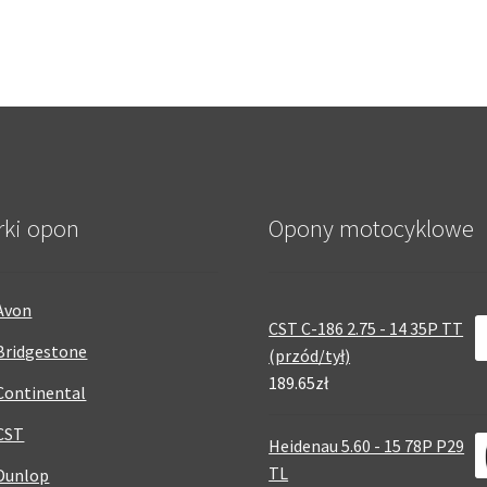
rki opon
Opony motocyklowe
Avon
CST C-186 2.75 - 14 35P TT
Bridgestone
(przód/tył)
189.65zł
Continental
CST
Heidenau 5.60 - 15 78P P29
TL
Dunlop