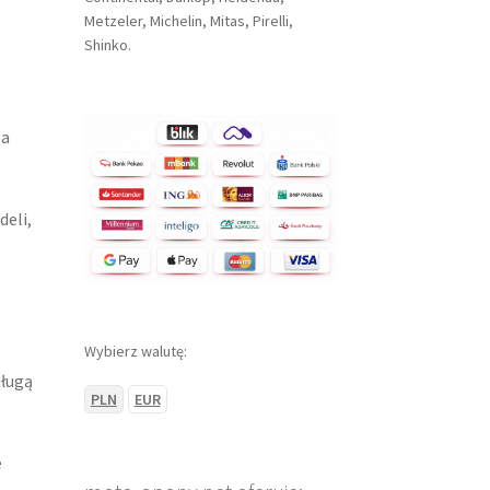
Metzeler, Michelin, Mitas, Pirelli,
Shinko.
la
deli,
Wybierz walutę:
długą
PLN
EUR
e