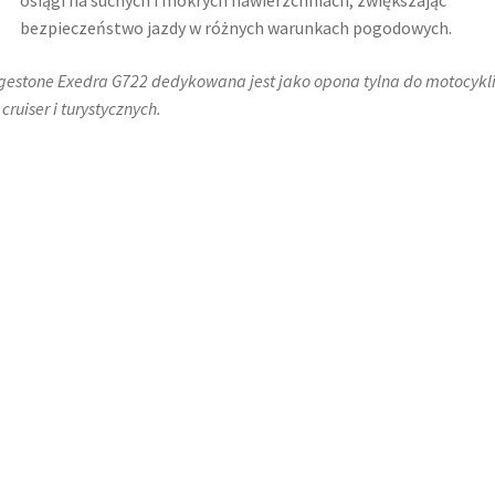
osiągi na suchych i mokrych nawierzchniach, zwiększając
bezpieczeństwo jazdy w różnych warunkach pogodowych.
gestone Exedra G722 dedykowana jest jako opona tylna do motocykl
cruiser i turystycznych.