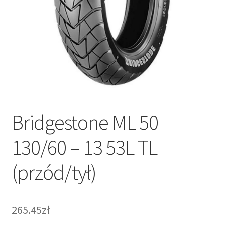
Bridgestone ML 50
130/60 – 13 53L TL
(przód/tył)
265.45zł