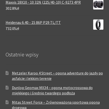
Maxxis 18X10 - 10 32N (225/40-10) C-9273 4PR
302.89zł
Heidenau 6.40 - 15 86P P29 TL/TT
732.05zł
Ostatnie wpisy
Metzeler Karoo 4 Street – opona adventure do jazdy po
asfalcie i lekkim terenie
Dunlop Geomax MX34 – opona motocrossowa do
miękkiego i średnio twardego podłoża
Mitas Street Force – Zrównoważona sportowa opona
drogowa