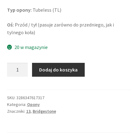
Typ opony:
Tubeless (TL)
Oś:
Przód / tył (pasuje zarówno do przedniego, jak i
tylnego koła)
20 w magazynie
ilość
Dodaj do koszyka
Bridgestone
ML
50
130/60
SKU:
3286347617317
Kategoria:
Opony
-
Znaczniki:
13
,
Bridgestone
13
53L
TL
(przód/tył)