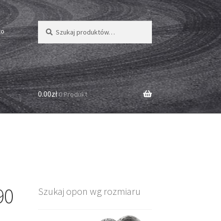
Szukaj:
Szukaj
to
0.00zł
0 Produkt
90
Szukaj opon wg rozmiaru