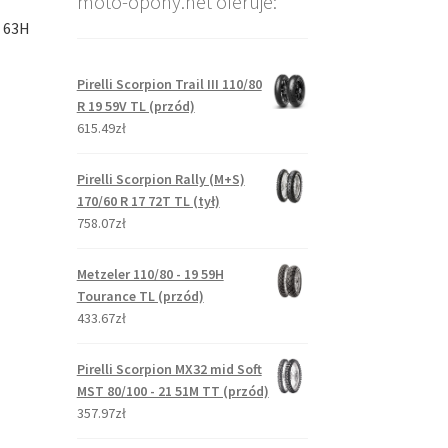
moto-opony.net oferuje:
8 63H
Pirelli Scorpion Trail III 110/80
R 19 59V TL (przód)
615.49zł
Pirelli Scorpion Rally (M+S)
170/60 R 17 72T TL (tył)
758.07zł
Metzeler 110/80 - 19 59H
Tourance TL (przód)
433.67zł
Pirelli Scorpion MX32 mid Soft
MST 80/100 - 21 51M TT (przód)
357.97zł