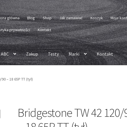
rona główna
Blog
Shop
Jak zamawiać
Koszyk
Moje kon
lityka prywatności
Kontakt
 ABC
Zakup
Testy
Marki
Kontakt
90 – 18 65P TT (tył)
Bridgestone TW 42 120/
– 18 65P TT (tył)