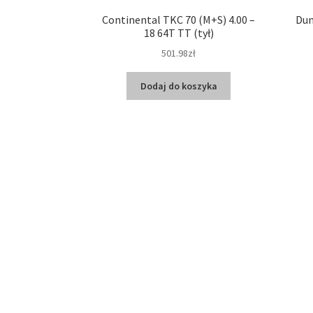
Continental TKC 70 (M+S) 4.00 –
Dun
18 64T TT (tył)
501.98zł
Dodaj do koszyka