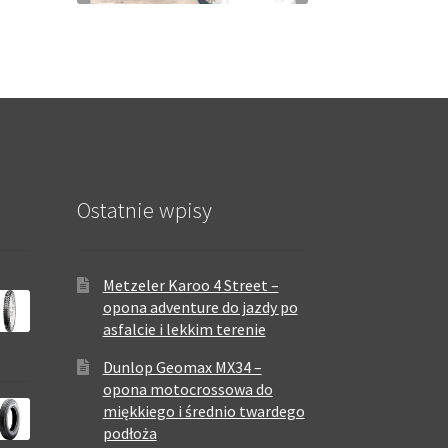
Ostatnie wpisy
Metzeler Karoo 4 Street –
opona adventure do jazdy po
asfalcie i lekkim terenie
Dunlop Geomax MX34 –
opona motocrossowa do
miękkiego i średnio twardego
podłoża