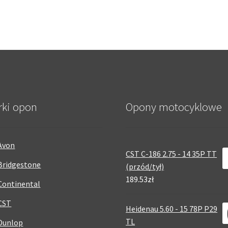
rki opon
Opony motocyklowe
Avon
CST C-186 2.75 - 14 35P TT
Bridgestone
(przód/tył)
189.53zł
Continental
CST
Heidenau 5.60 - 15 78P P29
TL
Dunlop