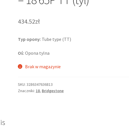
434.52zł
Typ opony:
Tube type (TT)
Oś:
Opona tylna
Brak w magazynie
SKU:
3286347636813
Znaczniki:
18
,
Bridgestone
is