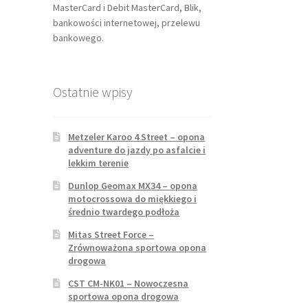
MasterCard i Debit MasterCard, Blik,
bankowości internetowej, przelewu
bankowego.
Ostatnie wpisy
Metzeler Karoo 4 Street – opona
adventure do jazdy po asfalcie i
lekkim terenie
Dunlop Geomax MX34 – opona
motocrossowa do miękkiego i
średnio twardego podłoża
Mitas Street Force –
Zrównoważona sportowa opona
drogowa
CST CM-NK01 – Nowoczesna
sportowa opona drogowa