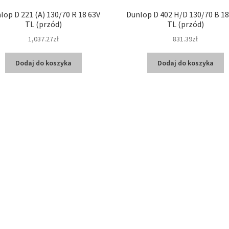
lop D 221 (A) 130/70 R 18 63V
Dunlop D 402 H/D 130/70 B 1
TL (przód)
TL (przód)
1,037.27zł
831.39zł
Dodaj do koszyka
Dodaj do koszyka