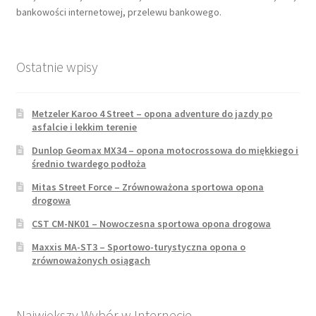
bankowości internetowej, przelewu bankowego.
Ostatnie wpisy
Metzeler Karoo 4 Street – opona adventure do jazdy po
asfalcie i lekkim terenie
Dunlop Geomax MX34 – opona motocrossowa do miękkiego i
średnio twardego podłoża
Mitas Street Force – Zrównoważona sportowa opona
drogowa
CST CM-NK01 – Nowoczesna sportowa opona drogowa
Maxxis MA-ST3 – Sportowo-turystyczna opona o
zrównoważonych osiągach
Największy Wybór w Internecie