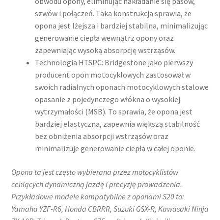
obwodu opony, eliminując nakładanie się pasów,
szwów i połączeń. Taka konstrukcja sprawia, że
opona jest lżejsza i bardziej stabilna, minimalizując
generowanie ciepła wewnątrz opony oraz
zapewniając wysoką absorpcję wstrząsów.​
Technologia HTSPC: Bridgestone jako pierwszy
producent opon motocyklowych zastosował w
swoich radialnych oponach motocyklowych stalowe
opasanie z pojedynczego włókna o wysokiej
wytrzymałości (MSB). To sprawia, że opona jest
bardziej elastyczna, zapewnia większą stabilność
bez obniżenia absorpcji wstrząsów oraz
minimalizuje generowanie ciepła w całej oponie.​
Opona ta jest często wybierana przez motocyklistów
ceniących dynamiczną jazdę i precyzję prowadzenia.
Przykładowe modele kompatybilne z oponami S20 to:​
Yamaha YZF-R6, Honda CBRRR, Suzuki GSX-R, Kawasaki Ninja