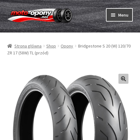
Przejdź
Przejdź
Menu
do
do
nawigacji
treści
Rozwiń
Opony
menu
Strona główna
Shop
Opony
Bridgestone S 20 (W) 120/70
potom
Rozwiń
Dętki & taśmy
ZR 17 (58W) TL (przód)
menu
potom
Rozwiń
Opony ABC
menu
potom
Zakup
Testy
Rozwiń
Marki
menu
potom
Kontakt