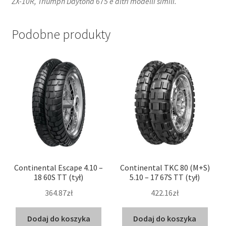
ZX-10R, Triumph Daytona 675 e altri modelli simili.
Podobne produkty
Continental Escape 4.10 –
Continental TKC 80 (M+S)
18 60S TT (tył)
5.10 – 17 67S TT (tył)
364.87zł
422.16zł
Dodaj do koszyka
Dodaj do koszyka