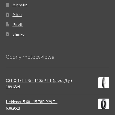
Michelin
Mitas
Pirelli
Shinko
Opony motocyklowe
CST C-186 2.75 - 14 35P TT (przód/tył)
189.65zł
Heidenau 5.60 - 15 78P P29 TL
638.95zł