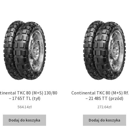
tinental TKC 80 (M+S) 130/80
Continental TKC 80 (M+S) Rf.
– 17 65T TL (tył)
– 21 48S TT (przód)
564.14zł
272.64zł
Dodaj do koszyka
Dodaj do koszyka