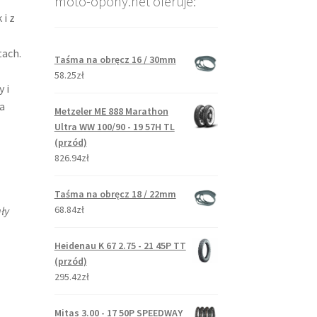
moto-opony.net oferuje:
i z
tach.
Taśma na obręcz 16 / 30mm
58.25zł
 i
a
Metzeler ME 888 Marathon
Ultra WW 100/90 - 19 57H TL
(przód)
826.94zł
Taśma na obręcz 18 / 22mm
68.84zł
ły
Heidenau K 67 2.75 - 21 45P TT
(przód)
295.42zł
Mitas 3.00 - 17 50P SPEEDWAY