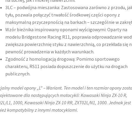
na suchej, jak i mokrej nawierzchni.
3LC – podwójna mieszanka: Zastosowana zarówno z przodu, jak 
tyłu, pozwala połączyć trwałość środkowej części opony z
maksymalną przyczepnością na barkach – szczególnie w zakrę
Wzór bieżnika inspirowany oponami wyścigowymi: Oparty na
modelu Bridgestone Racing R11, poprawia odprowadzanie wody
zwiększa powierzchnię styku z nawierzchnią, co przekłada się n
pewność prowadzenia w każdych warunkach.
Zgodność z homologacją drogową: Pomimo sportowego
charakteru, RS11 posiada dopuszczenie do użytku na drogach
publicznych.
jalny model opony „L” – Wariant. Ten model i ten rozmiar opony zosta
ojektowane dla następujących motocykli: Kawasaki Ninja ZX-10 R,
2L/L1, 1000, Kawasaki Ninja ZX-10 RR, ZXT02L/N1, 1000. Jednak jest
ież kompatybilny z innymi motocyklami.