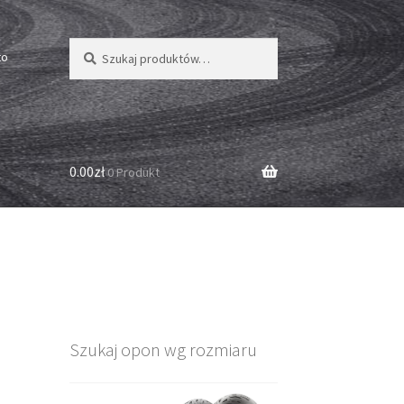
Szukaj:
Szukaj
to
0.00zł
0 Produkt
Szukaj opon wg rozmiaru