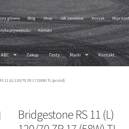
rona główna
Blog
Shop
Jak zamawiać
Koszyk
Moje kon
lityka prywatności
Kontakt
 ABC
Zakup
Testy
Marki
Kontakt
S 11 (L) 120/70 ZR 17 (58W) TL (przód)
Bridgestone RS 11 (L)
120/70 ZR 17 (58W) TL