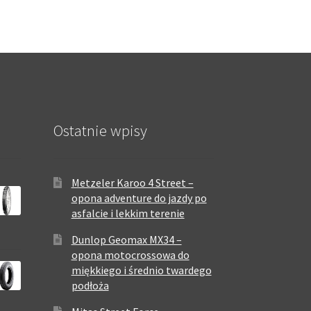
Ostatnie wpisy
Metzeler Karoo 4 Street –
opona adventure do jazdy po
asfalcie i lekkim terenie
Dunlop Geomax MX34 –
opona motocrossowa do
miękkiego i średnio twardego
podłoża