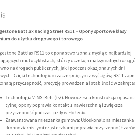
is
gestone Battlax Racing Street RS11 – Opony sportowe klasy
mium do użytku drogowego i torowego
gestone Battlax RS11 to opona stworzona z myślą o najbardziej
gających motocyklistach, którzy oczekują maksymalnych osiąg
wno na drogach publicznych, jak i podczas okazjonalnych dni
wych. Dzięki technologiom zaczerpniętym z wyścigów, RS11 zap
onałą przyczepność, precyzję prowadzenia i stabilność w zakręta
Technologia V-MS-Belt (tył): Nowoczesna konstrukcja opasani
tylnej opony poprawia kontakt z nawierzchnią i zwiększa
przyczepność podczas jazdy w złożeniu.
Zaawansowana mieszanka gumowa: Udoskonalona mieszanka 
drobnoziarnistymi cząsteczkami poprawia przyczepność zaró