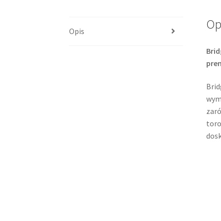
Op
Opis
Brid
pre
Brid
wyma
zaró
toro
dosk