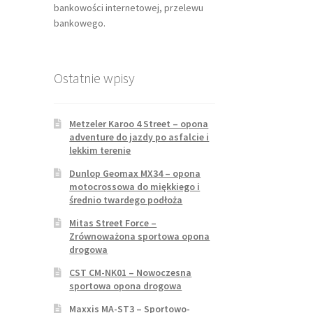
bankowości internetowej, przelewu
bankowego.
Ostatnie wpisy
Metzeler Karoo 4 Street – opona
adventure do jazdy po asfalcie i
lekkim terenie
Dunlop Geomax MX34 – opona
motocrossowa do miękkiego i
średnio twardego podłoża
Mitas Street Force –
Zrównoważona sportowa opona
drogowa
CST CM-NK01 – Nowoczesna
sportowa opona drogowa
Maxxis MA-ST3 – Sportowo-