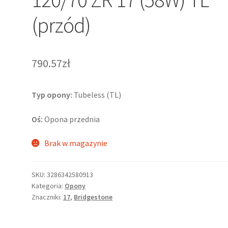
(przód)
790.57zł
Typ opony:
Tubeless (TL)
Oś:
Opona przednia
Brak w magazynie
SKU:
3286342580913
Kategoria:
Opony
Znaczniki:
17
,
Bridgestone