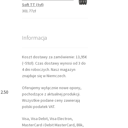
Soft TT (tył)
301.77zł
Informacja
Koszt dostawy za zamówienie: 13,95€
(~59zł). Czas dostawy wynosi od 3 do
4 dni roboczych. Nasz magazyn
znajduje się w Niemczech.
Oferujemy wyłącznie nowe opony,
 2.50
pochodzące z aktualnej produkcji.
Wszystkie podane ceny zawierają
polski podatek VAT.
Visa, Visa Debit, Visa Electron,
MasterCard i Debit MasterCard, Blik,