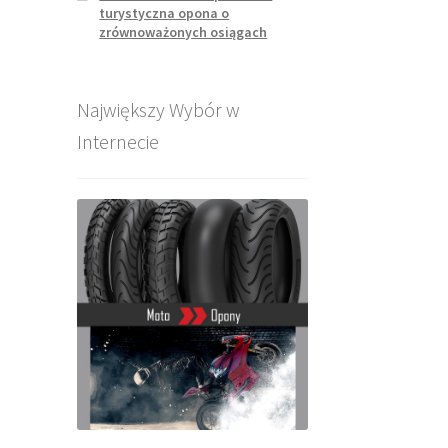
turystyczna opona o
zrównoważonych osiągach
Największy Wybór w
Internecie