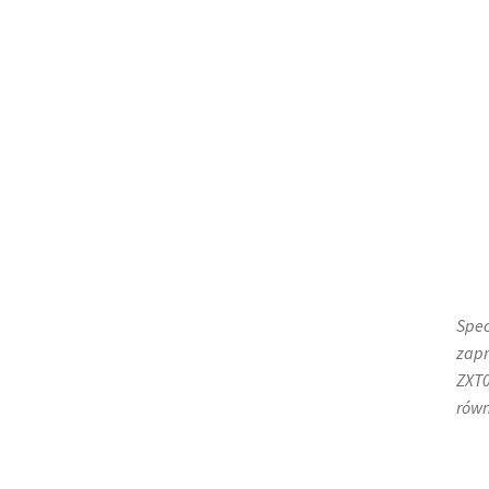
Spec
zapr
ZXT0
równ