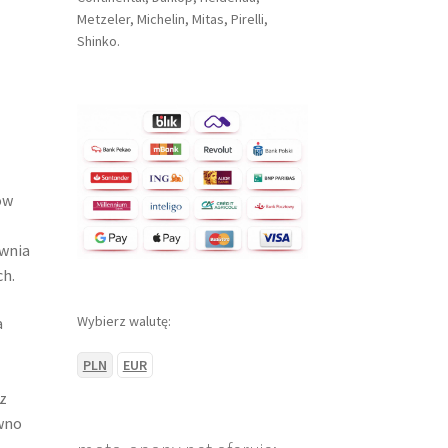
Metzeler, Michelin, Mitas, Pirelli,
Shinko.
ów
ewnia
ch.
Wybierz walutę:
a
PLN
EUR
z
wno