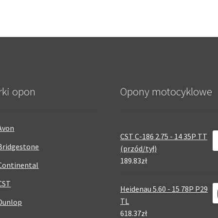
rki opon
Opony motocyklowe
Avon
CST C-186 2.75 - 14 35P TT
Bridgestone
(przód/tył)
189.83zł
Continental
CST
Heidenau 5.60 - 15 78P P29
TL
Dunlop
618.37zł