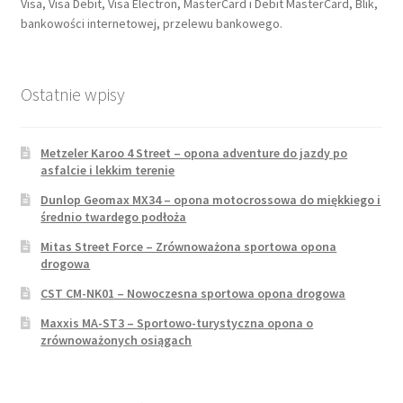
Visa, Visa Debit, Visa Electron, MasterCard i Debit MasterCard, Blik,
bankowości internetowej, przelewu bankowego.
Ostatnie wpisy
Metzeler Karoo 4 Street – opona adventure do jazdy po
asfalcie i lekkim terenie
Dunlop Geomax MX34 – opona motocrossowa do miękkiego i
średnio twardego podłoża
Mitas Street Force – Zrównoważona sportowa opona
drogowa
CST CM-NK01 – Nowoczesna sportowa opona drogowa
Maxxis MA-ST3 – Sportowo-turystyczna opona o
zrównoważonych osiągach