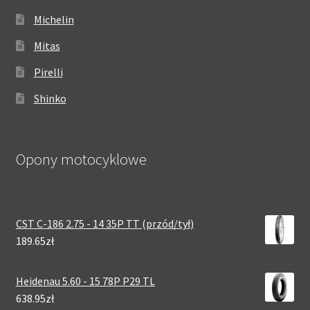
Michelin
Mitas
Pirelli
Shinko
Opony motocyklowe
CST C-186 2.75 - 14 35P TT (przód/tył)
189.65zł
Heidenau 5.60 - 15 78P P29 TL
638.95zł