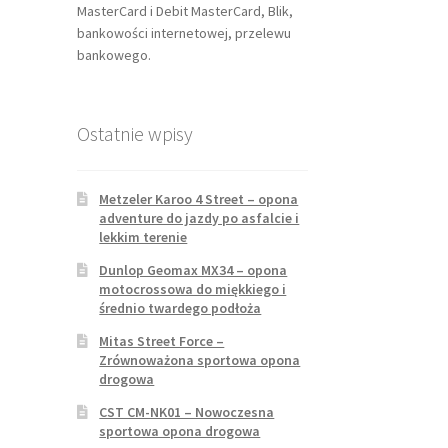
MasterCard i Debit MasterCard, Blik,
bankowości internetowej, przelewu
bankowego.
Ostatnie wpisy
Metzeler Karoo 4 Street – opona
adventure do jazdy po asfalcie i
lekkim terenie
Dunlop Geomax MX34 – opona
motocrossowa do miękkiego i
średnio twardego podłoża
Mitas Street Force –
Zrównoważona sportowa opona
drogowa
CST CM-NK01 – Nowoczesna
sportowa opona drogowa