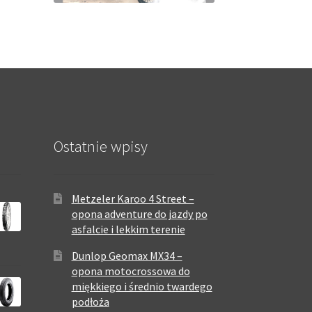
Ostatnie wpisy
Metzeler Karoo 4 Street –
opona adventure do jazdy po
asfalcie i lekkim terenie
Dunlop Geomax MX34 –
opona motocrossowa do
miękkiego i średnio twardego
podłoża