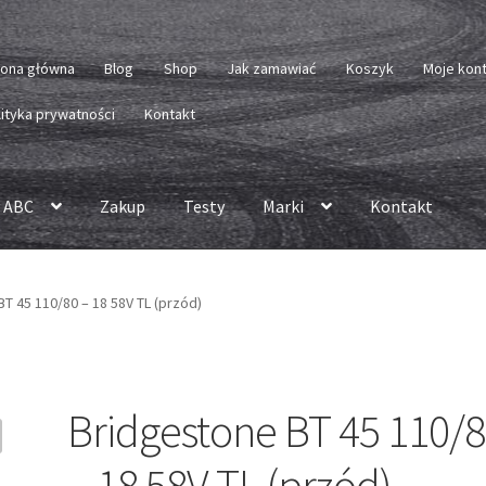
rona główna
Blog
Shop
Jak zamawiać
Koszyk
Moje kon
lityka prywatności
Kontakt
 ABC
Zakup
Testy
Marki
Kontakt
T 45 110/80 – 18 58V TL (przód)
Bridgestone BT 45 110/
– 18 58V TL (przód)