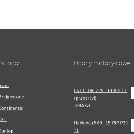
rki opon
Opony motocyklowe
Avon
CST C-186 2.75 - 14 35P TT
Bridgestone
(przód/tył)
189.53zł
Continental
CST
Heidenau 5.60 - 15 78P P29
TL
Dunlop