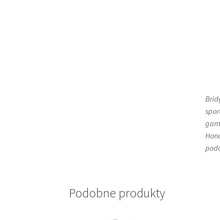
Brid
spor
gami
Hond
pod
Podobne produkty