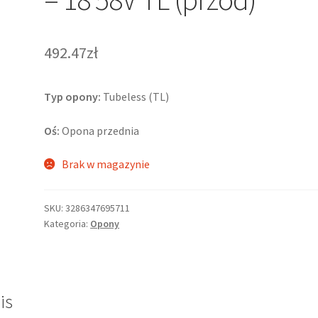
492.47zł
Typ opony:
Tubeless (TL)
Oś:
Opona przednia
Brak w magazynie
SKU:
3286347695711
Kategoria:
Opony
is