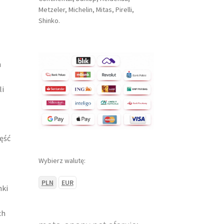
Metzeler, Michelin, Mitas, Pirelli,
Shinko.
h
li
ęść
Wybierz walutę:
PLN
EUR
ki
ch