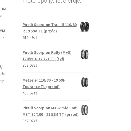
moto-opony.net oferuje:
nia
st
Pirelli Scorpion Trail III 110/80
wia
R 19 59V TL (przód)
ię
615.49zł
Pirelli Scorpion Rally (M+S)
170/60 R 17 72T TL (tył)
758.07zł
ej
k:​
Metzeler 110/80 - 19 59H
ne
Tourance TL (przód)
433.67zł
Pirelli Scorpion MX32 mid Soft
MST 80/100 - 21 51M TT (przód)
357.97zł