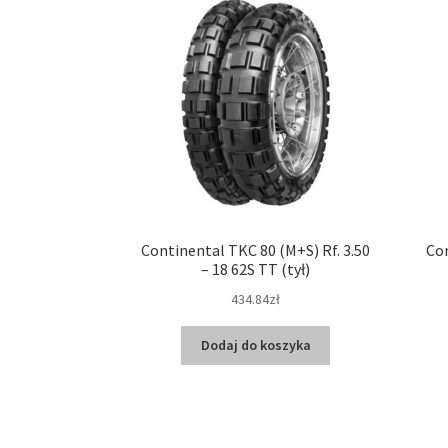
Continental TKC 80 (M+S) Rf. 3.50
Con
– 18 62S TT (tył)
434.84zł
Dodaj do koszyka