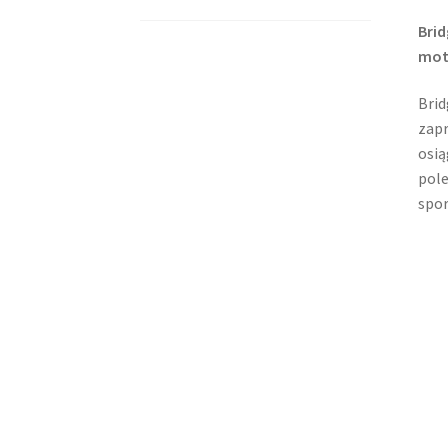
Brid
mot
Brid
zapr
osią
pole
spor