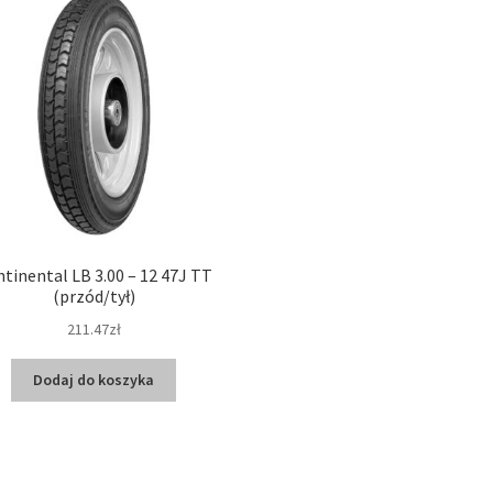
tinental LB 3.00 – 12 47J TT
(przód/tył)
211.47zł
Dodaj do koszyka