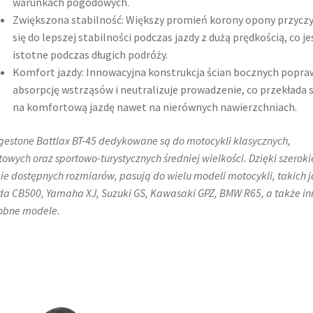
warunkach pogodowych.
Zwiększona stabilność: Większy promień korony opony przyczy
się do lepszej stabilności podczas jazdy z dużą prędkością, co je
istotne podczas długich podróży.
Komfort jazdy: Innowacyjna konstrukcja ścian bocznych popra
absorpcję wstrząsów i neutralizuje prowadzenie, co przekłada s
na komfortową jazdę nawet na nierównych nawierzchniach.
gestone Battlax BT-45 dedykowane są do motocykli klasycznych,
towych oraz sportowo-turystycznych średniej wielkości. Dzięki szeroki
e dostępnych rozmiarów, pasują do wielu modeli motocykli, takich ja
a CB500, Yamaha XJ, Suzuki GS, Kawasaki GPZ, BMW R65, a także in
obne modele.