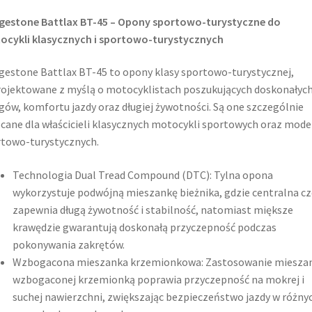
gestone Battlax BT-45 – Opony sportowo-turystyczne do
ocykli klasycznych i sportowo-turystycznych
gestone Battlax BT-45 to opony klasy sportowo-turystycznej,
ojektowane z myślą o motocyklistach poszukujących doskonałyc
gów, komfortu jazdy oraz długiej żywotności. Są one szczególnie
cane dla właścicieli klasycznych motocykli sportowych oraz mode
towo-turystycznych.​
Technologia Dual Tread Compound (DTC): Tylna opona
wykorzystuje podwójną mieszankę bieżnika, gdzie centralna cz
zapewnia długą żywotność i stabilność, natomiast miększe
krawędzie gwarantują doskonałą przyczepność podczas
pokonywania zakrętów.
Wzbogacona mieszanka krzemionkowa: Zastosowanie mieszan
wzbogaconej krzemionką poprawia przyczepność na mokrej i
suchej nawierzchni, zwiększając bezpieczeństwo jazdy w różny