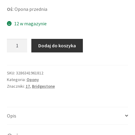
Oś:
Opona przednia
12 w magazynie
ilość
Dodaj do koszyka
Bridgestone
T
32
110/70
SKU:
3286341961812
Kategoria:
Opony
ZR
Znaczniki:
17
,
Bridgestone
17
(54W)
TL
(przód)
Opis