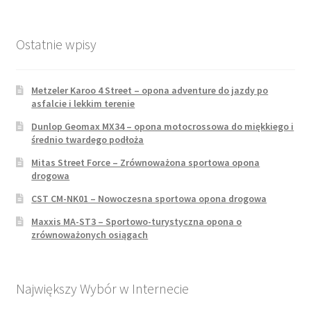
Ostatnie wpisy
Metzeler Karoo 4 Street – opona adventure do jazdy po
asfalcie i lekkim terenie
Dunlop Geomax MX34 – opona motocrossowa do miękkiego i
średnio twardego podłoża
Mitas Street Force – Zrównoważona sportowa opona
drogowa
CST CM-NK01 – Nowoczesna sportowa opona drogowa
Maxxis MA-ST3 – Sportowo-turystyczna opona o
zrównoważonych osiągach
Największy Wybór w Internecie