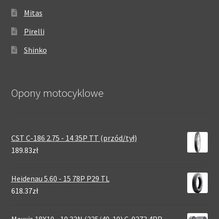
Mitas
Pirelli
Shinko
Opony motocyklowe
CST C-186 2.75 - 14 35P TT (przód/tył)
189.83zł
Heidenau 5.60 - 15 78P P29 TL
618.37zł