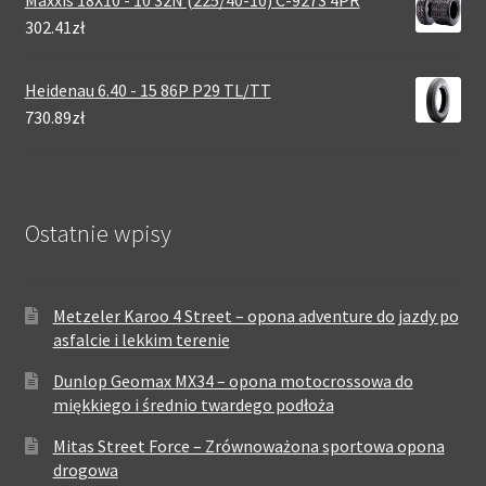
Maxxis 18X10 - 10 32N (225/40-10) C-9273 4PR
302.41zł
Heidenau 6.40 - 15 86P P29 TL/TT
730.89zł
Ostatnie wpisy
Metzeler Karoo 4 Street – opona adventure do jazdy po
asfalcie i lekkim terenie
Dunlop Geomax MX34 – opona motocrossowa do
miękkiego i średnio twardego podłoża
Mitas Street Force – Zrównoważona sportowa opona
drogowa