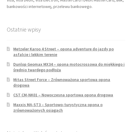
bankowości internetowej, przelewu bankowego.
Ostatnie wpisy
Metzeler Karoo 4 Street – opona adventure do jazdy po
asfalcie i lekkim terenie
Dunlop Geomax MX34 – opona motocrossowa do miękkiego i
średnio twardego podłoża
Mitas Street Force – Zrównoważona sportowa opona
drogowa
CST CM-NK01 – Nowoczesna sportowa opona drogowa
Maxxis MA-ST3 – Sportowo-turystyczna opona o
zrównoważonych osiągach