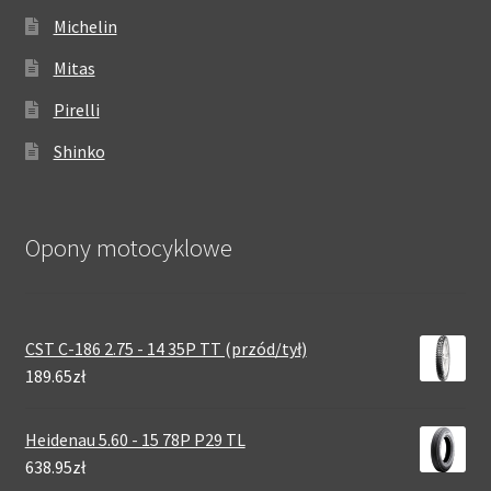
Michelin
Mitas
Pirelli
Shinko
Opony motocyklowe
CST C-186 2.75 - 14 35P TT (przód/tył)
189.65zł
Heidenau 5.60 - 15 78P P29 TL
638.95zł