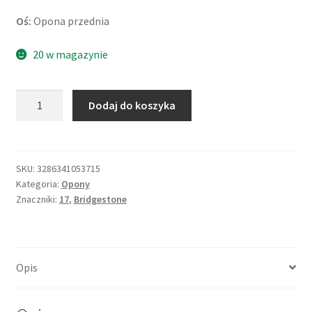
Oś:
Opona przednia
20 w magazynie
ilość
Dodaj do koszyka
Bridgestone
T
31
110/70
SKU:
3286341053715
Kategoria:
Opony
ZR
Znaczniki:
17
,
Bridgestone
17
(54W)
TL
(przód)
Opis