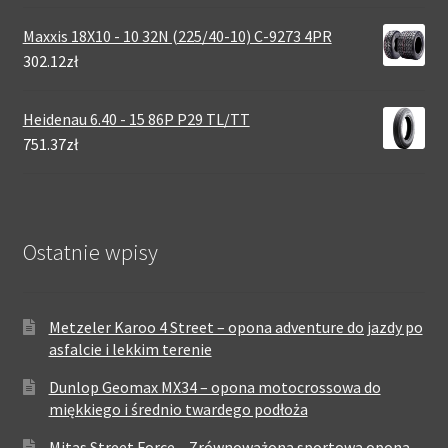
Maxxis 18X10 - 10 32N (225/40-10) C-9273 4PR
302.12zł
Heidenau 6.40 - 15 86P P29 TL/TT
751.37zł
Ostatnie wpisy
Metzeler Karoo 4 Street – opona adventure do jazdy po
asfalcie i lekkim terenie
Dunlop Geomax MX34 – opona motocrossowa do
miękkiego i średnio twardego podłoża
Mitas Street Force – Zrównoważona sportowa opona