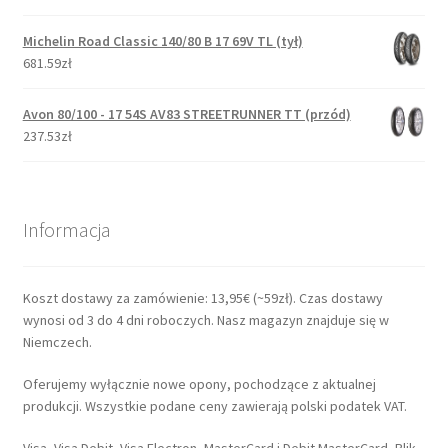
Michelin Road Classic 140/80 B 17 69V TL (tył)
681.59zł
Avon 80/100 - 17 54S AV83 STREETRUNNER TT (przód)
237.53zł
Informacja
Koszt dostawy za zamówienie: 13,95€ (~59zł). Czas dostawy
wynosi od 3 do 4 dni roboczych. Nasz magazyn znajduje się w
Niemczech.
Oferujemy wyłącznie nowe opony, pochodzące z aktualnej
produkcji. Wszystkie podane ceny zawierają polski podatek VAT.
Visa, Visa Debit, Visa Electron, MasterCard i Debit MasterCard, Blik,