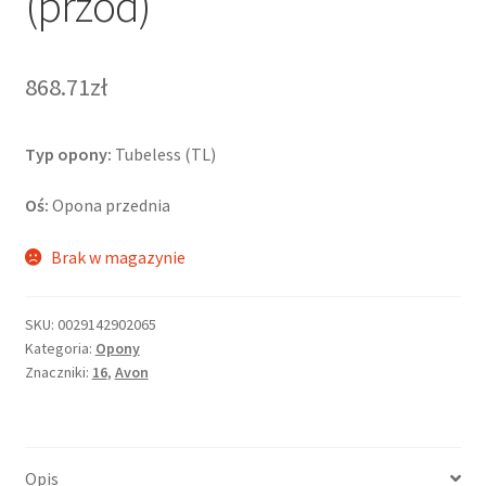
(przód)
868.71zł
Typ opony:
Tubeless (TL)
Oś:
Opona przednia
Brak w magazynie
SKU:
0029142902065
Kategoria:
Opony
Znaczniki:
16
,
Avon
Opis