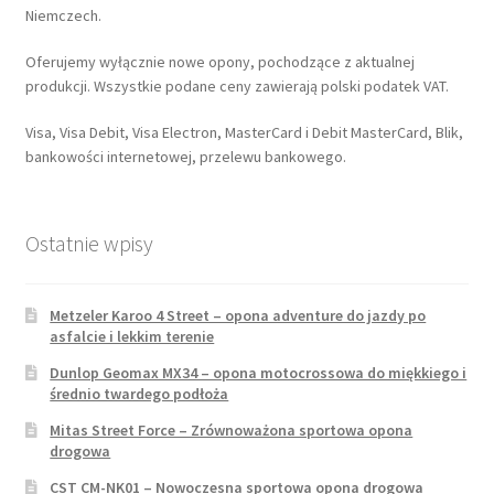
Niemczech.
Oferujemy wyłącznie nowe opony, pochodzące z aktualnej
produkcji. Wszystkie podane ceny zawierają polski podatek VAT.
Visa, Visa Debit, Visa Electron, MasterCard i Debit MasterCard, Blik,
bankowości internetowej, przelewu bankowego.
Ostatnie wpisy
Metzeler Karoo 4 Street – opona adventure do jazdy po
asfalcie i lekkim terenie
Dunlop Geomax MX34 – opona motocrossowa do miękkiego i
średnio twardego podłoża
Mitas Street Force – Zrównoważona sportowa opona
drogowa
CST CM-NK01 – Nowoczesna sportowa opona drogowa