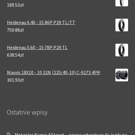
189.53zł
Heidenau 6.40 - 15 86P P29 TL/TT
750.88zł
Heidenau 5.60 - 15 78P P29 TL
638.54zł
Maxxis 18X10 - 10 32N (225/40-10) C-9273 4PR
301.93zł
Ostatnie wpisy
Metzeler Karoo 4 Street – opona adventure do jazdy po