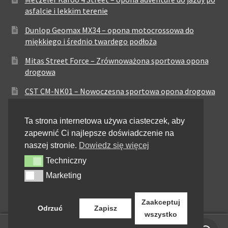
asfalcie i lekkim terenie
Dunlop Geomax MX34 – opona motocrossowa do
miękkiego i średnio twardego podłoża
Mitas Street Force – Zrównoważona sportowa opona
drogowa
CST CM-NK01 – Nowoczesna sportowa opona drogowa
Maxxis MA-ST3 – Sportowo-turystyczna opona o
Ta strona internetowa używa ciasteczek, aby
zrównoważonych osiągach
zapewnić Ci najlepsze doświadczenie na
Pirelli City Demon – Niezawodność w codziennej
naszej stronie.
Dowiedz się więcej
jeździe miejskiej
Techniczny
Techniczny
Metzeler Perfect ME77 – Klasyczna opona o
Marketing
Marketing
zrównoważonych właściwościach
Zaakceptuj
Odrzuć
Zapisz
wszystko
0