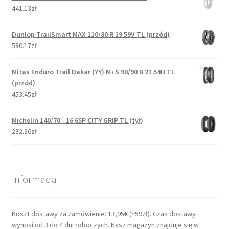
441.13zł
Dunlop TrailSmart MAX 110/80 R 19 59V TL (przód)
580.17zł
Mitas Enduro Trail Dakar (YY) M+S 90/90 B 21 54H TL
(przód)
453.45zł
Michelin 140/70 - 16 65P CITY GRIP TL (tył)
232.36zł
Informacja
Koszt dostawy za zamówienie: 13,95€ (~59zł). Czas dostawy
wynosi od 3 do 4 dni roboczych. Nasz magazyn znajduje się w