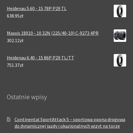
Heidenau 5.60 - 15 78P P29 TL
638.95zł
Maxxis 18X10 - 10 32N (225/40-10) C-9273 4PR
302.12zł
Heidenau 6.40 - 15 86P P29 TL/TT
751.37zł
Ostatnie wpisy
Continental SportAttack 5 – sportowa opona drogowa
do dynamicznej jazdy i okazjonalnych wizyt na torze