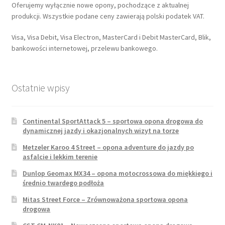
Oferujemy wyłącznie nowe opony, pochodzące z aktualnej
produkcji. Wszystkie podane ceny zawierają polski podatek VAT.
Visa, Visa Debit, Visa Electron, MasterCard i Debit MasterCard, Blik,
bankowości internetowej, przelewu bankowego.
Ostatnie wpisy
Continental SportAttack 5 – sportowa opona drogowa do
dynamicznej jazdy i okazjonalnych wizyt na torze
Metzeler Karoo 4 Street – opona adventure do jazdy po
asfalcie i lekkim terenie
Dunlop Geomax MX34 – opona motocrossowa do miękkiego i
średnio twardego podłoża
Mitas Street Force – Zrównoważona sportowa opona
drogowa