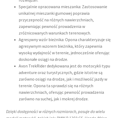
rozwiązań.
Specjalnie opracowana mieszanka: Zastosowanie
unikalnej mieszanki gumowej poprawia
przyczepność na różnych nawierzchniach,
zapewniając pewność prowadzenia w
zróżnicowanych warunkach terenowych.
Agresywny wzór bieżnika: Opona charakteryzuje się
agresywnym wzorem bieżnika, który zapewnia
wysoką wydajność w terenie, jednocześnie oferując
doskonałe osiągi na drodze.
Avon TrekRider dedykowana jest do motocykli typu
adventure oraz turystycznych, gdzie istotne są
zarówno osiągi na drodze, jak i możliwość jazdy w
terenie. Opona ta sprawdzi się na różnych
nawierzchniach, oferując pewność prowadzenia
zarówno na suchej, jak i mokrej drodze.
Dzięki dostępności w różnych rozmiarach, pasuje do wielu
modeli motocykli, takich jak:​ BMW R 1250 GS, Honda Africa