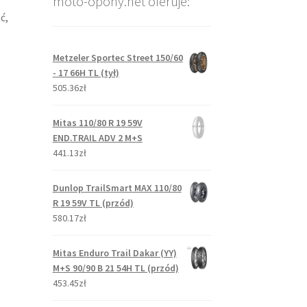
moto-opony.net oferuje:
ć,
Metzeler Sportec Street 150/60
- 17 66H TL (tył)
505.36zł
Mitas 110/80 R 19 59V
END.TRAIL ADV 2 M+S
441.13zł
Dunlop TrailSmart MAX 110/80
R 19 59V TL (przód)
580.17zł
Mitas Enduro Trail Dakar (YY)
M+S 90/90 B 21 54H TL (przód)
453.45zł