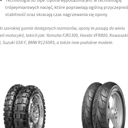
Technologia 3D Sipe: Opona wyposażona jest w technologię
trójwymiarowych nacięć, które poprawiają ogólną przyczepnoś
stabilność oraz skracają czas nagrzewania się opony.
ki szerokiej gamie dostępnych rozmiarów, opony te pasują do wielu
li motocykli, takich jak:​ Yamaha FJR1300, Honda VFR800, Kawasaki
, Suzuki GSX-F, BMW R1250RS, a także inne podobne modele.​