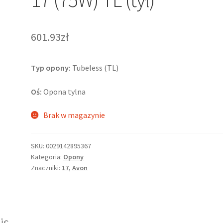
601.93zł
Typ opony:
Tubeless (TL)
Oś:
Opona tylna
Brak w magazynie
SKU:
0029142895367
Kategoria:
Opony
Znaczniki:
17
,
Avon
is