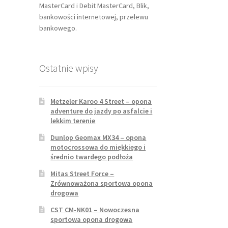
MasterCard i Debit MasterCard, Blik,
bankowości internetowej, przelewu
bankowego.
Ostatnie wpisy
Metzeler Karoo 4 Street – opona
adventure do jazdy po asfalcie i
lekkim terenie
Dunlop Geomax MX34 – opona
motocrossowa do miękkiego i
średnio twardego podłoża
Mitas Street Force –
Zrównoważona sportowa opona
drogowa
CST CM-NK01 – Nowoczesna
sportowa opona drogowa