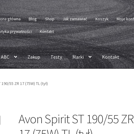
rona główna
Blog
Shop
Jak zamawiać
Koszyk
Moje kon
lityka prywatności
Kontakt
 ABC
Zakup
Testy
Marki
Kontakt
 190/55 ZR 17 (75W) TL (tył)
Avon Spirit ST 190/55 ZR
17 (75W) TL (tył)