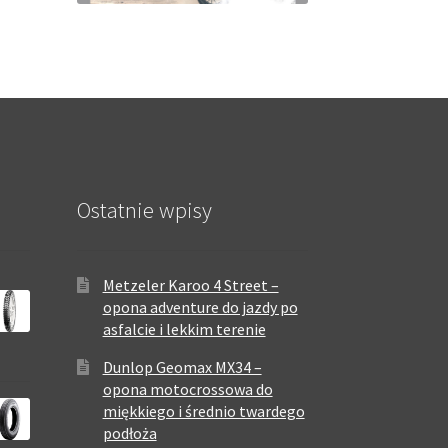
Ostatnie wpisy
Metzeler Karoo 4 Street –
opona adventure do jazdy po
asfalcie i lekkim terenie
Dunlop Geomax MX34 –
opona motocrossowa do
miękkiego i średnio twardego
podłoża