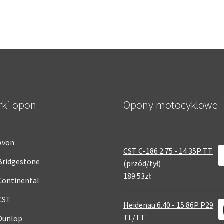
rki opon
Opony motocyklowe
Avon
CST C-186 2.75 - 14 35P TT
Bridgestone
(przód/tył)
189.53zł
Continental
CST
Heidenau 6.40 - 15 86P P29
TL/TT
Dunlop