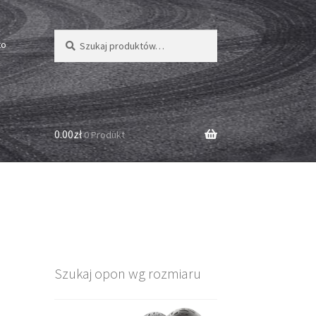
Szukaj:
Szukaj
to
0.00zł
0 Produkt
Szukaj opon wg rozmiaru