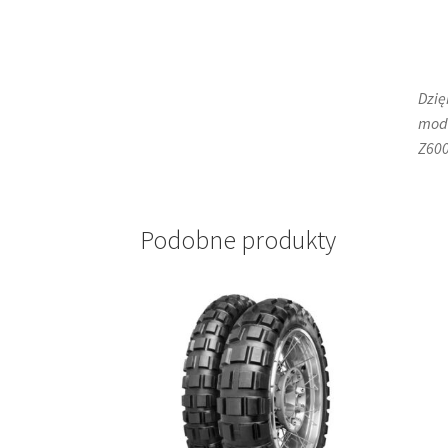
Dzię
mode
Z600
Podobne produkty