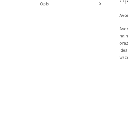
Opis
Avon
Avon
najn
oraz
idea
wsze