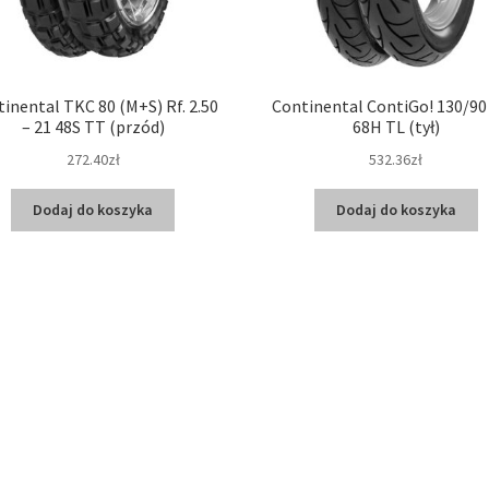
inental TKC 80 (M+S) Rf. 2.50
Continental ContiGo! 130/90 
– 21 48S TT (przód)
68H TL (tył)
272.40zł
532.36zł
Dodaj do koszyka
Dodaj do koszyka