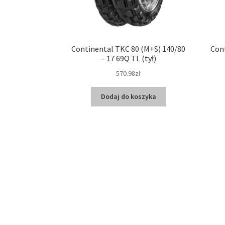
Continental TKC 80 (M+S) 140/80
Cont
– 17 69Q TL (tył)
570.98zł
Dodaj do koszyka