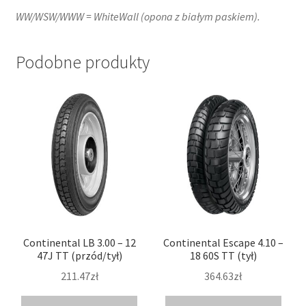
WW/WSW/WWW = WhiteWall (opona z białym paskiem).
Podobne produkty
Continental LB 3.00 – 12
Continental Escape 4.10 –
47J TT (przód/tył)
18 60S TT (tył)
211.47zł
364.63zł