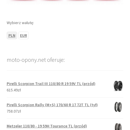
Wybierz walutę:
PLN
EUR
moto-opony.net oferuje:
Pirelli Scorpion Trail III 110/80 R 19 59V TL (przód)
615.49zł
Pirelli Scorpion Rally (M+S) 170/60 R 17 72T TL (tył)
758.07zł
Metzeler 110/80 - 19 59H Tourance TL (przód)