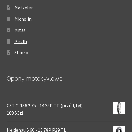
Metzeler
Michelin
Mitas
Pirelli
Shinko
Opony motocyklowe
CST C-186 2.75 - 14 35P TT (przód/tył)
189.53zł
Heidenau 5.60 - 15 78P P29 TL