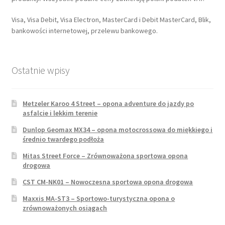
Visa, Visa Debit, Visa Electron, MasterCard i Debit MasterCard, Blik,
bankowości internetowej, przelewu bankowego.
Ostatnie wpisy
Metzeler Karoo 4 Street – opona adventure do jazdy po
asfalcie i lekkim terenie
Dunlop Geomax MX34 – opona motocrossowa do miękkiego i
średnio twardego podłoża
Mitas Street Force – Zrównoważona sportowa opona
drogowa
CST CM-NK01 – Nowoczesna sportowa opona drogowa
Maxxis MA-ST3 – Sportowo-turystyczna opona o
zrównoważonych osiągach