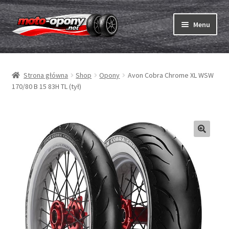
Przejdź
Przejdź
Menu
do
do
nawigacji
treści
Rozwiń
Opony
menu
Strona główna
Shop
Opony
Avon Cobra Chrome XL WSW
potom
Rozwiń
Dętki & taśmy
170/80 B 15 83H TL (tył)
menu
potom
Rozwiń
Opony ABC
menu
potom
Zakup
Testy
Rozwiń
Marki
menu
potom
Kontakt