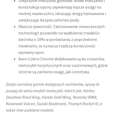
Ulepszone mieszanki gumowe: Nowe mieszanki i
konstrukcja opony zapewniają lepsze osiągi na
mokrej nawierzchni, skracając drogę hamowania i
zwiększając bezpieczeństwo jazdy.
Dłuższa żywotność: Zastosowanie nowoczesnych
technologii pozwoliło na wydłużenie trwałości
bieżnika o 10% w porównaniu z poprzednimi
modelami, co oznacza rzadszą konieczność
wymiany opon.
Avon Cobra Chrome dedykowane są do cruiserów,
motocykli turystycznych oraz customowych, gdzie
istotne są zarówno osiągi, jak i estetyka.
Dzięki szerokiej gamie dostępnych rozmiarów, opony te
pasują do wielu modeli motocykli, takich jak:​ Harley-
Davidson Road King, Honda Gold Wing, Yamaha VMAX,
Kawasaki Vulcan, Suzuki Boulevard, Triumph Rocket III, a
także inne podobne modele.