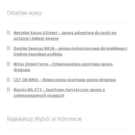
Ostatnie wpisy
Metzeler Karoo 4 Street – opona adventure do jazdy po
asfalcie i lekkim terenie
Dunlop Geomax MX34 – opona motocrossowa do miękkiego i
średnio twardego podłoża
Mitas Street Force – Zrównoważona sportowa opona
drogowa
CST CM-NK01 – Nowoczesna sportowa opona drogowa
Maxxis MA-ST3 – Sportowo-turystyczna opona o
zrównoważonych osiągach
Największy Wybór w Internecie