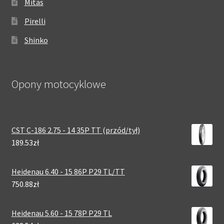
Mitas
Pirelli
Shinko
Opony motocyklowe
CST C-186 2.75 - 14 35P TT (przód/tył)
189.53zł
Heidenau 6.40 - 15 86P P29 TL/TT
750.88zł
Heidenau 5.60 - 15 78P P29 TL