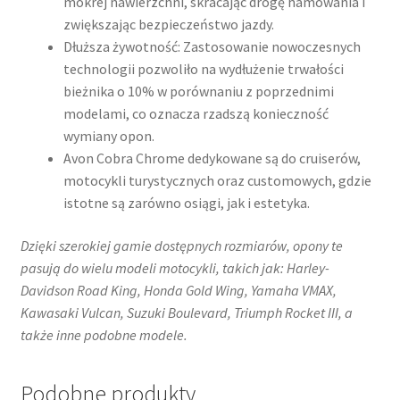
mokrej nawierzchni, skracając drogę hamowania i
zwiększając bezpieczeństwo jazdy.
Dłuższa żywotność: Zastosowanie nowoczesnych
technologii pozwoliło na wydłużenie trwałości
bieżnika o 10% w porównaniu z poprzednimi
modelami, co oznacza rzadszą konieczność
wymiany opon.
Avon Cobra Chrome dedykowane są do cruiserów,
motocykli turystycznych oraz customowych, gdzie
istotne są zarówno osiągi, jak i estetyka.
Dzięki szerokiej gamie dostępnych rozmiarów, opony te
pasują do wielu modeli motocykli, takich jak:​ Harley-
Davidson Road King, Honda Gold Wing, Yamaha VMAX,
Kawasaki Vulcan, Suzuki Boulevard, Triumph Rocket III, a
także inne podobne modele.
Podobne produkty