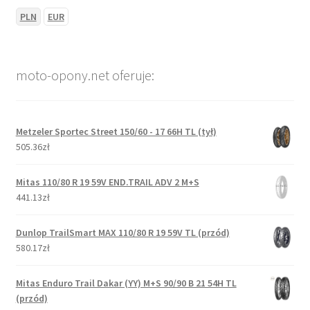
PLN
EUR
moto-opony.net oferuje:
Metzeler Sportec Street 150/60 - 17 66H TL (tył)
505.36zł
Mitas 110/80 R 19 59V END.TRAIL ADV 2 M+S
441.13zł
Dunlop TrailSmart MAX 110/80 R 19 59V TL (przód)
580.17zł
Mitas Enduro Trail Dakar (YY) M+S 90/90 B 21 54H TL
(przód)