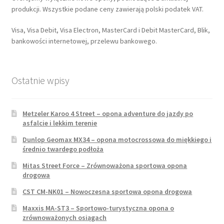
produkcji. Wszystkie podane ceny zawierają polski podatek VAT.
Visa, Visa Debit, Visa Electron, MasterCard i Debit MasterCard, Blik,
bankowości internetowej, przelewu bankowego.
Ostatnie wpisy
Metzeler Karoo 4 Street – opona adventure do jazdy po
asfalcie i lekkim terenie
Dunlop Geomax MX34 – opona motocrossowa do miękkiego i
średnio twardego podłoża
Mitas Street Force – Zrównoważona sportowa opona
drogowa
CST CM-NK01 – Nowoczesna sportowa opona drogowa
Maxxis MA-ST3 – Sportowo-turystyczna opona o
zrównoważonych osiągach