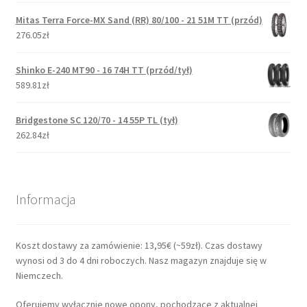
Mitas Terra Force-MX Sand (RR) 80/100 - 21 51M TT (przód)
276.05zł
Shinko E-240 MT90 - 16 74H TT (przód/tył)
589.81zł
Bridgestone SC 120/70 - 14 55P TL (tył)
262.84zł
Informacja
Koszt dostawy za zamówienie: 13,95€ (~59zł). Czas dostawy
wynosi od 3 do 4 dni roboczych. Nasz magazyn znajduje się w
Niemczech.
Oferujemy wyłącznie nowe opony, pochodzące z aktualnej