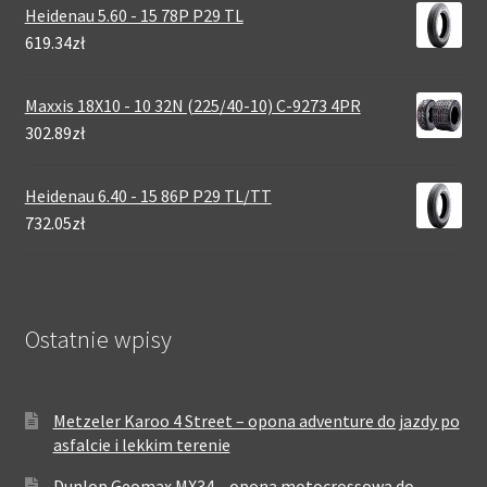
Heidenau 5.60 - 15 78P P29 TL
619.34zł
Maxxis 18X10 - 10 32N (225/40-10) C-9273 4PR
302.89zł
Heidenau 6.40 - 15 86P P29 TL/TT
732.05zł
Ostatnie wpisy
Metzeler Karoo 4 Street – opona adventure do jazdy po
asfalcie i lekkim terenie
Dunlop Geomax MX34 – opona motocrossowa do