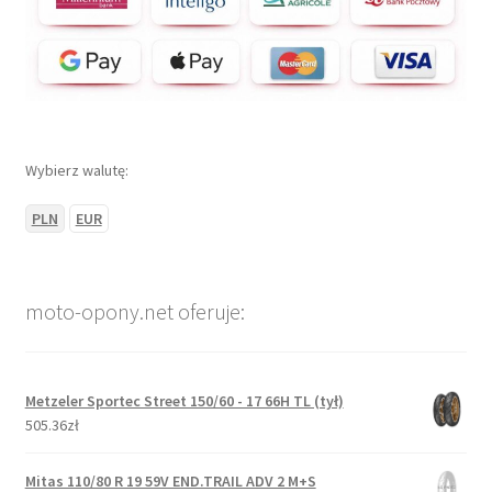
Wybierz walutę:
PLN
EUR
moto-opony.net oferuje:
Metzeler Sportec Street 150/60 - 17 66H TL (tył)
505.36zł
Mitas 110/80 R 19 59V END.TRAIL ADV 2 M+S