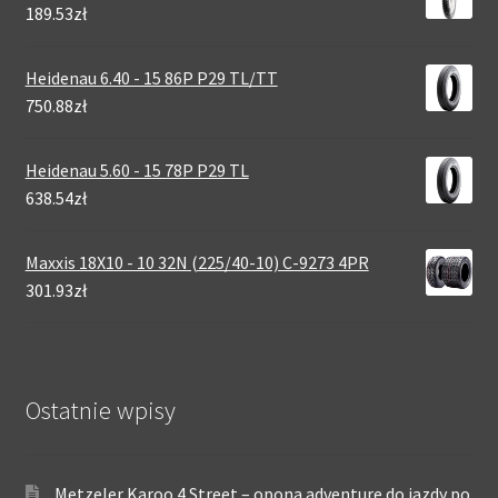
189.53zł
Heidenau 6.40 - 15 86P P29 TL/TT
750.88zł
Heidenau 5.60 - 15 78P P29 TL
638.54zł
Maxxis 18X10 - 10 32N (225/40-10) C-9273 4PR
301.93zł
Ostatnie wpisy
Metzeler Karoo 4 Street – opona adventure do jazdy po