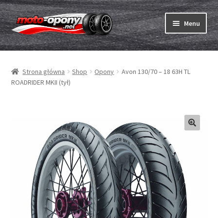
Przejdź
Przejdź
Menu
do
do
nawigacji
treści
Rozwiń
Opony
menu
Strona główna
Shop
Opony
Avon 130/70 – 18 63H TL
potom
Rozwiń
Dętki & taśmy
ROADRIDER MKII (tył)
menu
potom
Rozwiń
Opony ABC
menu
potom
Zakup
Testy
Rozwiń
Marki
menu
potom
Kontakt