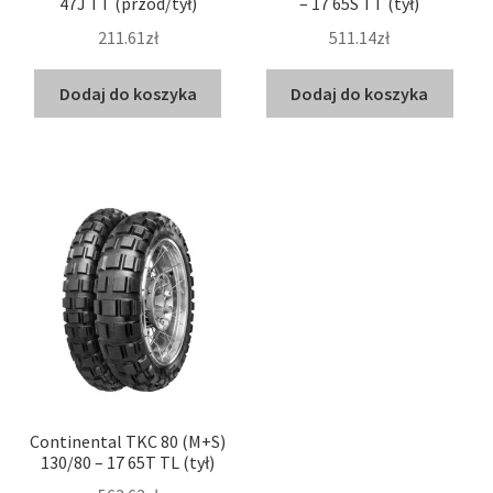
47J TT (przód/tył)
– 17 65S TT (tył)
211.61zł
511.14zł
Dodaj do koszyka
Dodaj do koszyka
Continental TKC 80 (M+S)
130/80 – 17 65T TL (tył)