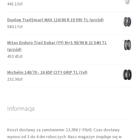
441.13zł
Dunlop TrailSmart MAX 110/80 R 19 59V TL (przód)
580.17zł
Mitas Enduro Trail Dakar (YY) M+S 90/90 B 21 54H TL
(przód)
453.45zł
Michelin 140/70 - 16 65P CITY GRIP TL (tył)
232.36zł
Informacja
Koszt dostawy za zamówienie: 13,95€ (~59zł). Czas dostawy
wynosi od 3 do 4 dni roboczych. Nasz magazyn znajduje się w