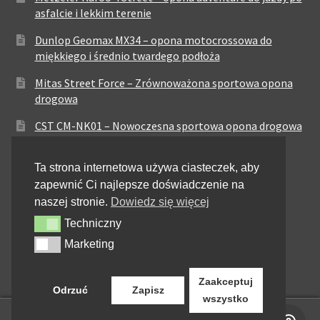
asfalcie i lekkim terenie
Dunlop Geomax MX34 – opona motocrossowa do
miękkiego i średnio twardego podłoża
Mitas Street Force – Zrównoważona sportowa opona
drogowa
CST CM-NK01 – Nowoczesna sportowa opona drogowa
Maxxis MA-ST3 – Sportowo-turystyczna opona o
Ta strona internetowa używa ciasteczek, aby
zrównoważonych osiągach
zapewnić Ci najlepsze doświadczenie na
Pirelli City Demon – Niezawodność w codziennej
naszej stronie.
Dowiedz się więcej
jeździe miejskiej
Techniczny
Techniczny
Metzeler Perfect ME77 – Klasyczna opona o
Marketing
Marketing
zrównoważonych właściwościach
Zaakceptuj
Odrzuć
Zapisz
wszystko
0