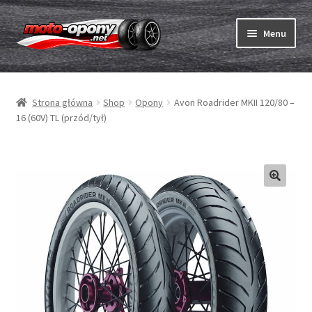
Przejdź
Przejdź
Menu
do
do
nawigacji
treści
Rozwiń
Opony
menu
Strona główna
Shop
Opony
Avon Roadrider MKII 120/80 –
potom
Rozwiń
Dętki & taśmy
16 (60V) TL (przód/tył)
menu
potom
Rozwiń
Opony ABC
menu
potom
Zakup
Testy
Rozwiń
Marki
menu
potom
Kontakt