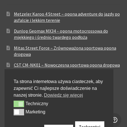
Metzeler Karoo 4 Street – opona adventure do jazdy po
asfalcie i lekkim terenie
Dunlop Geomax MX34 – opona motocrossowa do
miękkiego i średnio twardego podłoża
Mitas Street Force – Zrównoważona sportowa opona
drogowa
CST CM-NK01 – Nowoczesna sportowa opona drogowa
Maxxis MA-ST3 – Sportowo-turystyczna opona o
Ta strona internetowa używa ciasteczek, aby
zrównoważonych osiągach
zapewnić Ci najlepsze doświadczenie na
Pirelli City Demon – Niezawodność w codziennej
naszej stronie.
Dowiedz się więcej
jeździe miejskiej
Techniczny
Techniczny
Metzeler Perfect ME77 – Klasyczna opona o
Marketing
Marketing
zrównoważonych właściwościach
Zaakceptuj