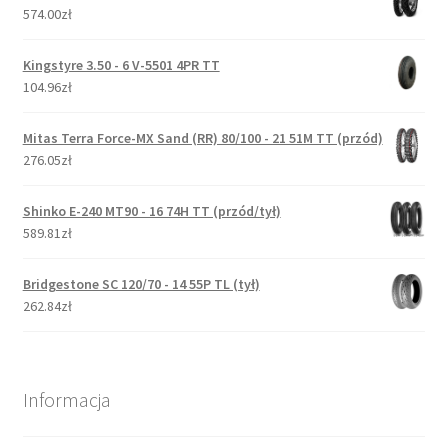
574.00zł
Kingstyre 3.50 - 6 V-5501 4PR TT
104.96zł
Mitas Terra Force-MX Sand (RR) 80/100 - 21 51M TT (przód)
276.05zł
Shinko E-240 MT90 - 16 74H TT (przód/tył)
589.81zł
Bridgestone SC 120/70 - 14 55P TL (tył)
262.84zł
Informacja