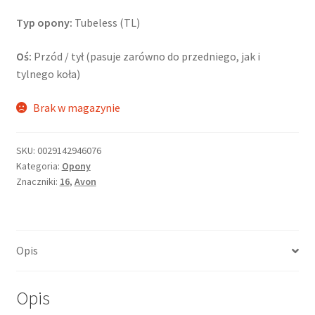
Typ opony:
Tubeless (TL)
Oś:
Przód / tył (pasuje zarówno do przedniego, jak i
tylnego koła)
Brak w magazynie
SKU:
0029142946076
Kategoria:
Opony
Znaczniki:
16
,
Avon
Opis
Opis