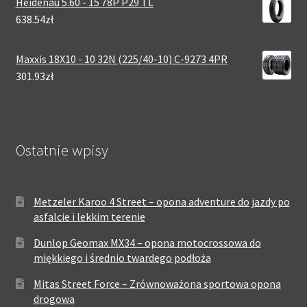
Heidenau 5.60 - 15 78P P29 TL
638.54zł
Maxxis 18X10 - 10 32N (225/40-10) C-9273 4PR
301.93zł
Ostatnie wpisy
Metzeler Karoo 4 Street – opona adventure do jazdy po
asfalcie i lekkim terenie
Dunlop Geomax MX34 – opona motocrossowa do
miękkiego i średnio twardego podłoża
Mitas Street Force – Zrównoważona sportowa opona
drogowa