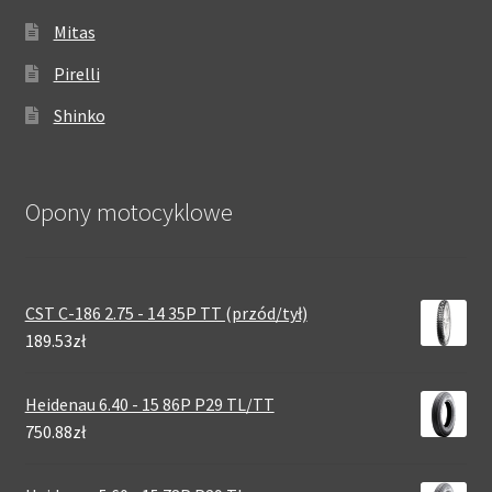
Mitas
Pirelli
Shinko
Opony motocyklowe
CST C-186 2.75 - 14 35P TT (przód/tył)
189.53zł
Heidenau 6.40 - 15 86P P29 TL/TT
750.88zł