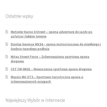
Ostatnie wpisy
Metzeler Karoo 4 Street – opona adventure do jazdy po
asfalcie i lekkim terenie
Dunlop Geomax MX34 – opona motocrossowa do miękkiego i
średnio twardego podłoża
Mitas Street Force – Zrównoważona sportowa opona
drogowa
CST CM-NK01 – Nowoczesna sportowa opona drogowa
Maxxis MA-ST3 – Sportowo-turystyczna opona o
zrównoważonych osiągach
Największy Wybór w Internecie