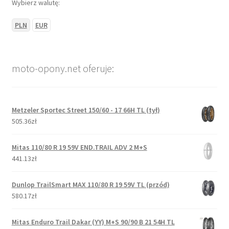
Wybierz walutę:
PLN
EUR
moto-opony.net oferuje:
Metzeler Sportec Street 150/60 - 17 66H TL (tył)
505.36zł
Mitas 110/80 R 19 59V END.TRAIL ADV 2 M+S
441.13zł
Dunlop TrailSmart MAX 110/80 R 19 59V TL (przód)
580.17zł
Mitas Enduro Trail Dakar (YY) M+S 90/90 B 21 54H TL