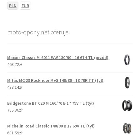
PLN
EUR
moto-opony.net oferuje:
Maxxis Classic M-6011 WW 130/90 - 16 67H TL (przód)
468.72zł
Mitas MC 23 Rockrider M+S 140/80 - 18 70R TT (tył)
438.14zł
Bridgestone BT 020 M 160/70 B 17 79V TL (tył)
785.86zł
Michelin Road Classic 140/80 B 17 69V TL (tył)
681.59zł