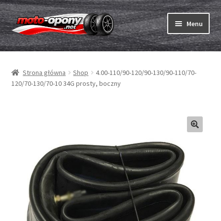
Przejdź
Przejdź
Menu
do
do
nawigacji
treści
Rozwiń
Opony
menu
Strona główna
Shop
4.00-110/90-120/90-130/90-110/70-
potom
Rozwiń
Dętki & taśmy
120/70-130/70-10 34G prosty, boczny
menu
potom
Rozwiń
Opony ABC
menu
potom
Zakup
Testy
Rozwiń
Marki
menu
potom
Kontakt