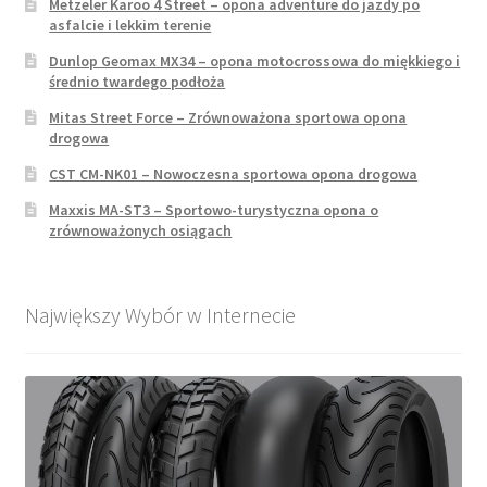
Metzeler Karoo 4 Street – opona adventure do jazdy po
asfalcie i lekkim terenie
Dunlop Geomax MX34 – opona motocrossowa do miękkiego i
średnio twardego podłoża
Mitas Street Force – Zrównoważona sportowa opona
drogowa
CST CM-NK01 – Nowoczesna sportowa opona drogowa
Maxxis MA-ST3 – Sportowo-turystyczna opona o
zrównoważonych osiągach
Największy Wybór w Internecie