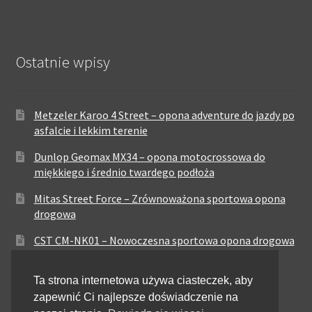
Ostatnie wpisy
Metzeler Karoo 4 Street – opona adventure do jazdy po
asfalcie i lekkim terenie
Dunlop Geomax MX34 – opona motocrossowa do
miękkiego i średnio twardego podłoża
Mitas Street Force – Zrównoważona sportowa opona
drogowa
CST CM-NK01 – Nowoczesna sportowa opona drogowa
Maxxis MA-ST3 – Sportowo-turystyczna opona o
Ta strona internetowa używa ciasteczek, aby
zrównoważonych osiągach
zapewnić Ci najlepsze doświadczenie na
Pirelli City Demon – Niezawodność w codziennej