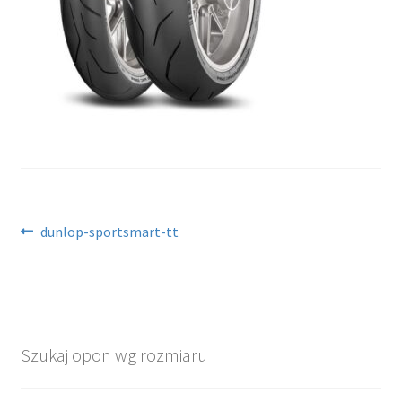
Nawigacja
Poprzedni
dunlop-sportsmart-tt
wpis:
wpisu
Szukaj opon wg rozmiaru