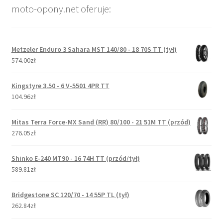
moto-opony.net oferuje:
Metzeler Enduro 3 Sahara MST 140/80 - 18 70S TT (tył)
574.00zł
Kingstyre 3.50 - 6 V-5501 4PR TT
104.96zł
Mitas Terra Force-MX Sand (RR) 80/100 - 21 51M TT (przód)
276.05zł
Shinko E-240 MT90 - 16 74H TT (przód/tył)
589.81zł
Bridgestone SC 120/70 - 14 55P TL (tył)
262.84zł