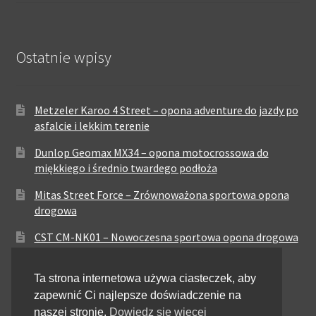
Ostatnie wpisy
Metzeler Karoo 4 Street – opona adventure do jazdy po
asfalcie i lekkim terenie
Dunlop Geomax MX34 – opona motocrossowa do
miękkiego i średnio twardego podłoża
Mitas Street Force – Zrównoważona sportowa opona
drogowa
CST CM-NK01 – Nowoczesna sportowa opona drogowa
Maxxis MA-ST3 – Sportowo-turystyczna opona o
Ta strona internetowa używa ciasteczek, aby
zrównoważonych osiągach
zapewnić Ci najlepsze doświadczenie na
Pirelli City Demon – Niezawodność w codziennej
naszej stronie.
Dowiedz się więcej