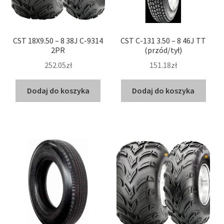
CST 18X9.50 – 8 38J C-9314
CST C-131 3.50 – 8 46J TT
2PR
(przód/tył)
252.05zł
151.18zł
Dodaj do koszyka
Dodaj do koszyka