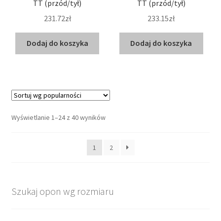
TT (przód/tył)
TT (przód/tył)
231.72zł
233.15zł
Dodaj do koszyka
Dodaj do koszyka
Posortowane
Wyświetlanie 1–24 z 40 wyników
według
popularności
1
2
Szukaj opon wg rozmiaru