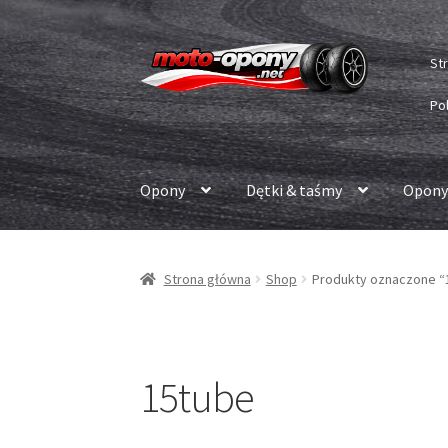
Przejdź
Przejdź
St
do
do
nawigacji
treści
Po
Opony
Dętki & taśmy
Opony
Strona główna
Shop
Produkty oznaczone “
15tube