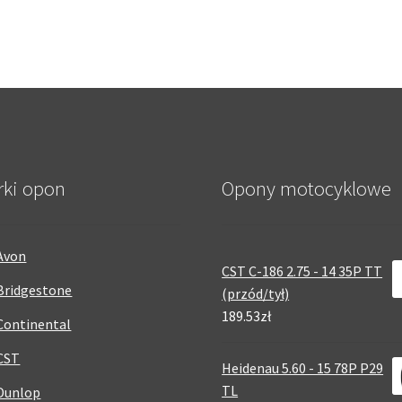
rki opon
Opony motocyklowe
Avon
CST C-186 2.75 - 14 35P TT
Bridgestone
(przód/tył)
189.53zł
Continental
CST
Heidenau 5.60 - 15 78P P29
TL
Dunlop