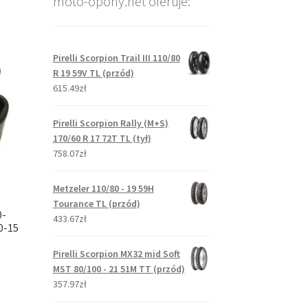
moto-opony.net oferuje:
Pirelli Scorpion Trail III 110/80
R 19 59V TL (przód)
615.49zł
Pirelli Scorpion Rally (M+S)
170/60 R 17 72T TL (tył)
758.07zł
Metzeler 110/80 - 19 59H
Tourance TL (przód)
0-
433.67zł
0-15
Pirelli Scorpion MX32 mid Soft
MST 80/100 - 21 51M TT (przód)
357.97zł