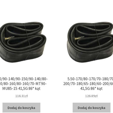
0/90-140/90-150/90-140/80-
5.50-170/80-170/70-180/7
50/80-160/80-160/70-MT90-
200/70-180/65-180/60-200/6
MU85-15 41,5G 86° kąt
41,5G 86° kąt
116.31zł
126.89zł
Dodaj do koszyka
Dodaj do koszyka