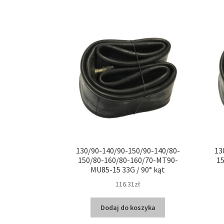
130/90-140/90-150/90-140/80-
13
150/80-160/80-160/70-MT90-
1
MU85-15 33G / 90° kąt
116.31zł
Dodaj do koszyka