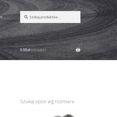
Szukaj:
Szukaj
to
0.00zł
0 Produkt
Szukaj opon wg rozmiaru