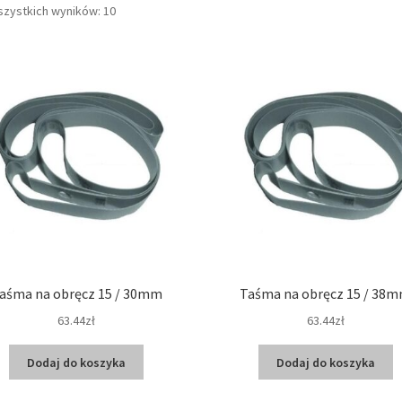
Posortowane
szystkich wyników: 10
według
ceny:
od
niskiej
do
wysokiej
aśma na obręcz 15 / 30mm
Taśma na obręcz 15 / 38
63.44zł
63.44zł
Dodaj do koszyka
Dodaj do koszyka