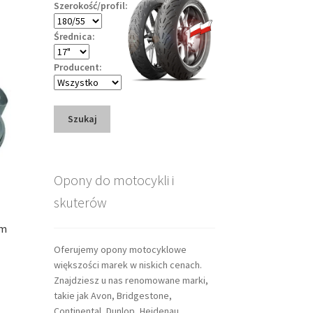
Szerokość/profil:
Średnica:
Producent:
Szukaj
Opony do motocykli i
skuterów
mm
Oferujemy opony motocyklowe
większości marek w niskich cenach.
Znajdziesz u nas renomowane marki,
takie jak Avon, Bridgestone,
Continental, Dunlop, Heidenau,