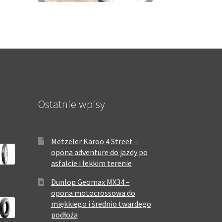
Ostatnie wpisy
Metzeler Karoo 4 Street –
opona adventure do jazdy po
asfalcie i lekkim terenie
Dunlop Geomax MX34 –
opona motocrossowa do
miękkiego i średnio twardego
podłoża