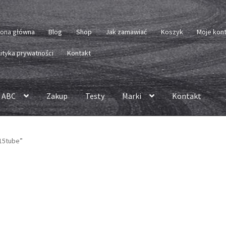
rona główna
Blog
Shop
Jak zamawiać
Koszyk
Moje kon
lityka prywatności
Kontakt
 ABC
Zakup
Testy
Marki
Kontakt
15tube”