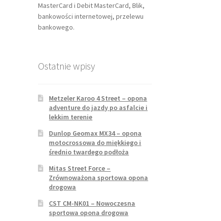
MasterCard i Debit MasterCard, Blik,
bankowości internetowej, przelewu
bankowego.
Ostatnie wpisy
Metzeler Karoo 4 Street – opona
adventure do jazdy po asfalcie i
lekkim terenie
Dunlop Geomax MX34 – opona
motocrossowa do miękkiego i
średnio twardego podłoża
Mitas Street Force –
Zrównoważona sportowa opona
drogowa
CST CM-NK01 – Nowoczesna
sportowa opona drogowa