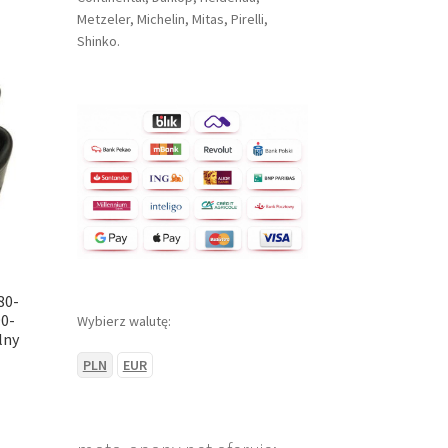
Metzeler, Michelin, Mitas, Pirelli,
Shinko.
80-
0-
Wybierz walutę:
lny
PLN
EUR