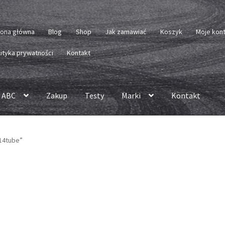
rona główna
Blog
Shop
Jak zamawiać
Koszyk
Moje kon
lityka prywatności
Kontakt
 ABC
Zakup
Testy
Marki
Kontakt
14tube”