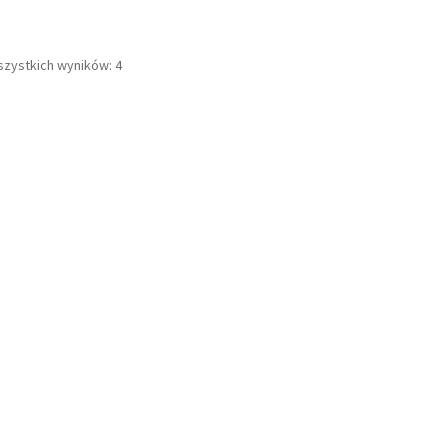
Posortowane
szystkich wyników: 4
według
popularności