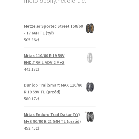
moto-opony.net oferuje:
Metzeler Sportec Street 150/60
- 17 66H TL (tył)
505.36zł
Mitas 110/80 R 19 59V
END.TRAIL ADV 2 M+S
441.13zł
Dunlop TrailSmart MAX 110/80
R 19 59V TL (przód)
580.17zł
Mitas Enduro Trail Dakar (YY)
M+S 90/90 B 21 54H TL (przód)
453.45zł