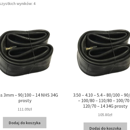
Posortowane
szystkich wyników: 4
według
popularności
ss 3mm – 90/100 – 14 NHS 34G
3.50 – 4.10 – 5.4 – 80/100 – 90
prosty
– 100/80 – 110/80 – 100/70
120/70 – 14 34G prosty
111.09zł
105.80zł
Dodaj do koszyka
Dodaj do koszyka