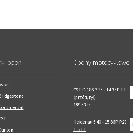
rki opon
Opony motocyklowe
Avon
CST C-186 2.75 - 14 35P TT
Bridgestone
(przód/tył)
189.53zł
Continental
CST
Heidenau 6.40 - 15 86P P29
TL/TT
Dunlop