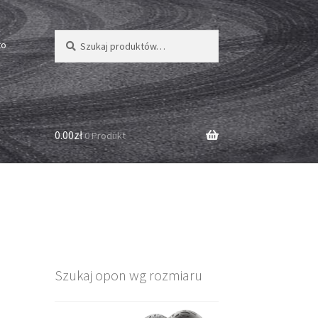
Szukaj:
Szukaj
to
0.00zł
0 Produkt
Szukaj opon wg rozmiaru