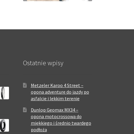
Ostatnie wpisy
Metzeler Karoo 4 Street –
opona adventure do jazdy po
asfalcie i lekkim terenie
Dunlop Geomax MX34 –
opona motocrossowa do
miękkiego i średnio twardego
podłoża