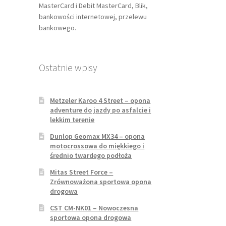
MasterCard i Debit MasterCard, Blik,
bankowości internetowej, przelewu
bankowego.
Ostatnie wpisy
Metzeler Karoo 4 Street – opona
adventure do jazdy po asfalcie i
lekkim terenie
Dunlop Geomax MX34 – opona
motocrossowa do miękkiego i
średnio twardego podłoża
Mitas Street Force –
Zrównoważona sportowa opona
drogowa
CST CM-NK01 – Nowoczesna
sportowa opona drogowa