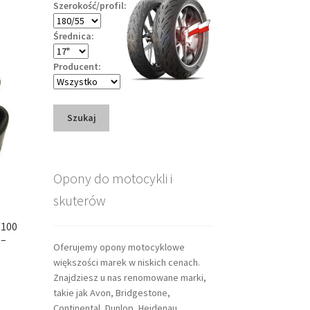
Szerokość/profil:
Średnica:
Producent:
Szukaj
Opony do motocykli i
skuterów
/100
 –
Oferujemy opony motocyklowe
większości marek w niskich cenach.
Znajdziesz u nas renomowane marki,
takie jak Avon, Bridgestone,
Continental, Dunlop, Heidenau,