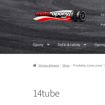
Przejdź
Przejdź
St
do
do
nawigacji
treści
Po
Opony
Dętki & taśmy
Opony
Strona główna
Shop
Produkty oznaczone “
14tube