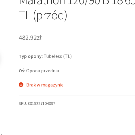
TL (przód)
482.92zł
Typ opony:
Tubeless (TL)
Oś:
Opona przednia
Brak w magazynie
SKU:
8019227104097