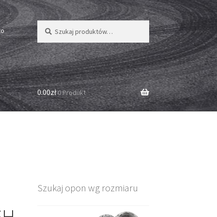
Szukaj:
Szukaj
to
0.00zł
0 Produkt
Szukaj opon wg rozmiaru
5H