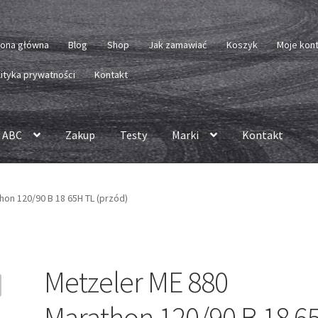
rona główna
Blog
Shop
Jak zamawiać
Koszyk
Moje kon
lityka prywatności
Kontakt
 ABC
Zakup
Testy
Marki
Kontakt
hon 120/90 B 18 65H TL (przód)
Metzeler ME 880
Marathon 120/90 B 18 6