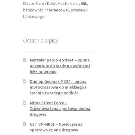
MasterCard i Debit MasterCard, Blik,
bankowości internetowej, przelewu
bankowego.
Ostatnie wpisy
Metzeler Karoo 4 Street – opona
adventure do jazdy po asfalcie i
lekkim terenie
Dunlop Geomax MX34 – opona
motocrossowa do miękkiego i
średnio twardego podłoża
Mitas Street Force –
Zrównoważona sportowa opona
drogowa
CST CM-NK01 – Nowoczesna
sportowa opona drogowa