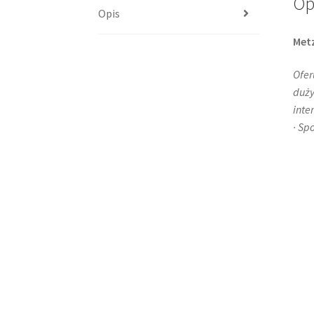
Op
Opis
Metz
Ofer
duży
inte
· Sp