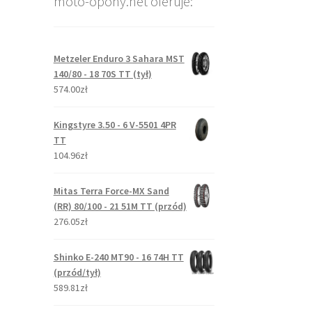
moto-opony.net oferuje:
Metzeler Enduro 3 Sahara MST
140/80 - 18 70S TT (tył)
574.00zł
Kingstyre 3.50 - 6 V-5501 4PR
TT
104.96zł
Mitas Terra Force-MX Sand
(RR) 80/100 - 21 51M TT (przód)
276.05zł
Shinko E-240 MT90 - 16 74H TT
(przód/tył)
589.81zł