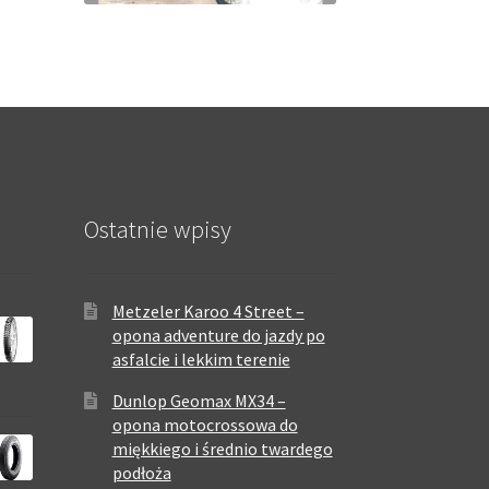
Ostatnie wpisy
Metzeler Karoo 4 Street –
opona adventure do jazdy po
asfalcie i lekkim terenie
Dunlop Geomax MX34 –
opona motocrossowa do
miękkiego i średnio twardego
podłoża