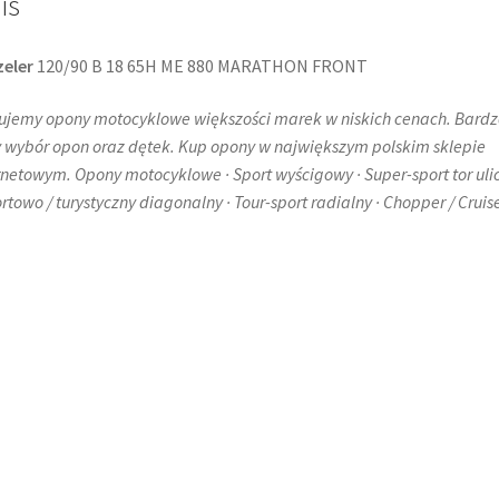
is
eler
120/90 B 18 65H ME 880 MARATHON FRONT
ujemy opony motocyklowe większości marek w niskich cenach. Bardz
 wybór opon oraz dętek. Kup opony w największym polskim sklepie
rnetowym. Opony motocyklowe · Sport wyścigowy · Super-sport tor uli
ortowo / turystyczny diagonalny · Tour-sport radialny · Chopper / Cruise