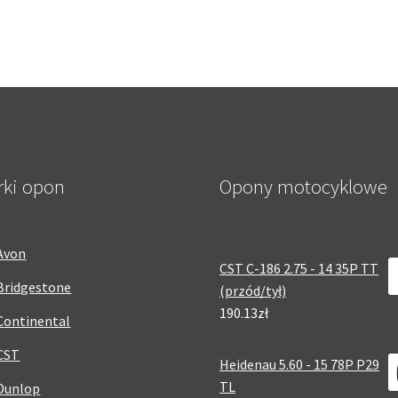
rki opon
Opony motocyklowe
Avon
CST C-186 2.75 - 14 35P TT
Bridgestone
(przód/tył)
190.13zł
Continental
CST
Heidenau 5.60 - 15 78P P29
TL
Dunlop